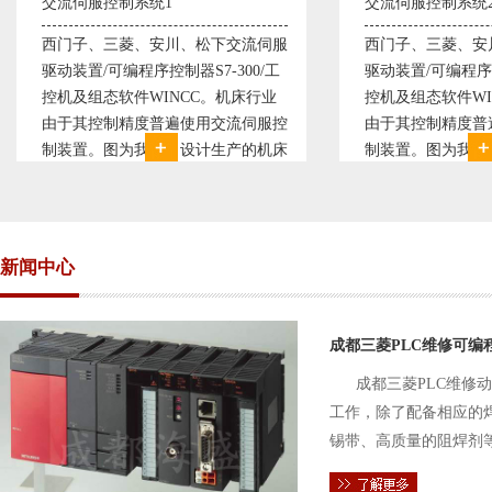
交流伺服控制系统2
变频恒压供水
西门子、三菱、安川、松下交流伺服
变频恒压供水
驱动装置/可编程序控制器S7-300/工
极调速技术原
控机及组态软件WINCC。机床行业
使供水随着使
由于其控制精度普遍使用交流伺服控
持供水设定压
制装置。图为我公司设计生产的机床
点、远传压力
电气控制系统，由于其控制复杂、精
极大的延长了
度要求高，故采用了西门子交流伺服
现已和多家单
驱动装
压供水技术已
新闻中心
成都三菱PLC维修可编
成都三菱PLC维修
工作，除了配备相应的
锡带、高质量的阻焊剂
件的电路及通信电缆。