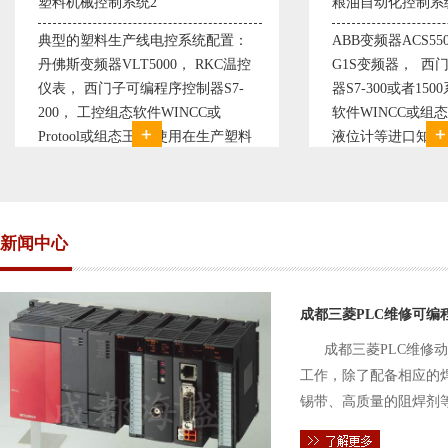
粮油自动化控制系统1
电控系统配置：
ABB变频器ACS550或者富士FRN-
00， RKC温控
G1S变频器， 西门子可编程序控制
序控制器S7-
器S7-300或者1500系列， 工控组态
WINCC或
软件WINCC或组态王，E+H流量计
。 使用在生产塑料
液位计等进口知名品牌。 使用在生
，可以形成一个控
产精炼、浸出等工艺设备段，可以形
齐全的塑料生
成一个控制
新闻中心
成都三菱PLC维修可编
成都三菱PLC维修
工作，除了配备相应的
锡带、高质量的阻焊剂
件的电路及通信电缆。