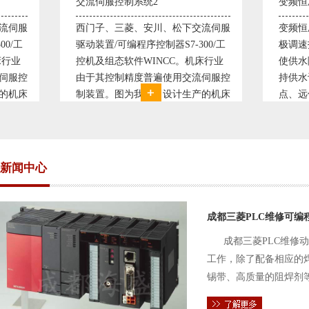
交流伺服控制系统2
变频恒压供水系统
西门子、三菱、安川、松下交流伺服
变频恒压供水系统
驱动装置/可编程序控制器S7-300/工
极调速技术原理，采
控机及组态软件WINCC。机床行业
使供水随着使用变
由于其控制精度普遍使用交流伺服控
持供水设定压力恒
制装置。图为我公司设计生产的机床
点、远传压力表供
电气控制系统，由于其控制复杂、精
极大的延长了设备
度要求高，故采用了西门子交流伺服
现已和多家单位建
驱动装
压供水技术已经
新闻中心
成都三菱PLC维修可编
成都三菱PLC维修
工作，除了配备相应的
锡带、高质量的阻焊剂
件的电路及通信电缆。