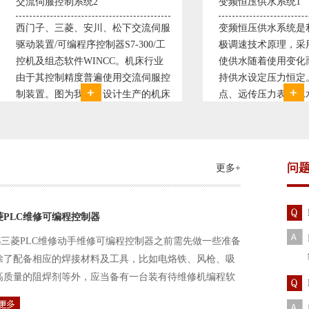
变频恒压供水系统1
、松下交流伺服
变频恒压供水系统是利用交流电机无
S7-300/工
极调速技术原理，采用PID闭环控制
CC。机床行业
使供水随着使用变化而变化，从而维
使用交流伺服控
持供水设定压力恒定。他比传统电接
设计生产的机床
点、远传压力表供水水压恒定，因此
其控制复杂、精
极大的延长了设备使用寿命。我公司
西门子交流伺服
现已和多家单位建立了合作关系，恒
压供水技术已经
问
更多+
菱PLC维修可编程控制器
三菱PLC维修动手维修可编程控制器之前需先做一些准备
除了配备相应的焊接材料及工具，比如电烙铁、风枪、吸
高质量的阻焊剂等外，应当备有一台装有待维修机编程软
路及通信电缆。这一是由于待修机常常是从工作系统中拆