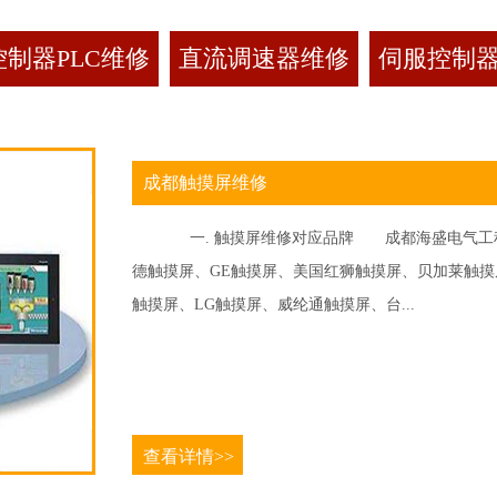
制器PLC维修
直流调速器维修
伺服控制
成都触摸屏维修
一. 触摸屏维修对应品牌 成都海盛电气工程
德触摸屏、GE触摸屏、美国红狮触摸屏、贝加莱触摸屏、
触摸屏、LG触摸屏、威纶通触摸屏、台...
查看详情>>