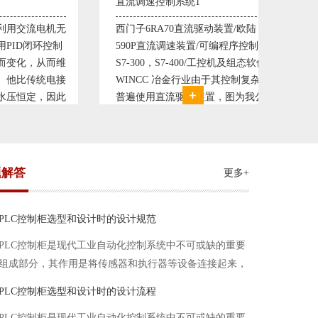
直流调速控制系统1
塑料机械控制系统1
西门子6RA70直流驱动装置/欧陆
典型的塑料生产线电控
590P直流调速装置/可编程序控制器
丹佛斯变频器VLT5000，
S7-300，S7-400/工控机及组态软件
仪表， 西门子可编程序控
WINCC 冶金行业由于其控制复杂性
200， 工控组态软件WI
普遍使用直流驱动装置，图为我公司
Protool或组态王。 
设计生产的可逆轧机电气控制系统，
母料的塑胶设备上，可
由于其控制复杂、精度要求高
制精度高，智能化齐全
题解答
更多+
PLC控制柜选型和设计时的设计规范
PLC控制柜是现代工业自动化控制系统中不可或缺的重要
组成部分，其作用是将传感器和执行器等设备连接起来，
实现信号的输入、处理和输出。在进行PLC控制柜的选型
PLC控制柜选型和设计时的设计流程
和设计时，需要考虑选型要点、设计流程、设计规范以下
PLC控制柜是现代工业自动化控制系统中不可或缺的重要