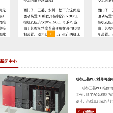
交流伺服控制系统1
交流伺服控制系统
西门子、三菱、安川、松下交流伺服
西门子、三菱、安
驱动装置/可编程序控制器S7-300/工
驱动装置/可编程序控
控机及组态软件WINCC。机床行业
控机及组态软件WI
由于其控制精度普遍使用交流伺服控
由于其控制精度普
制装置。图为我公司设计生产的机床
制装置。图为我公
电气控制系统，由于其控制复杂、精
电气控制系统，由
度要求高，故采用了西门子交流伺服
度要求高，故采用
驱动装
驱动装
新闻中心
成都三菱PLC维修可编
成都三菱PLC维修
工作，除了配备相应的
锡带、高质量的阻焊剂
件的电路及通信电缆。