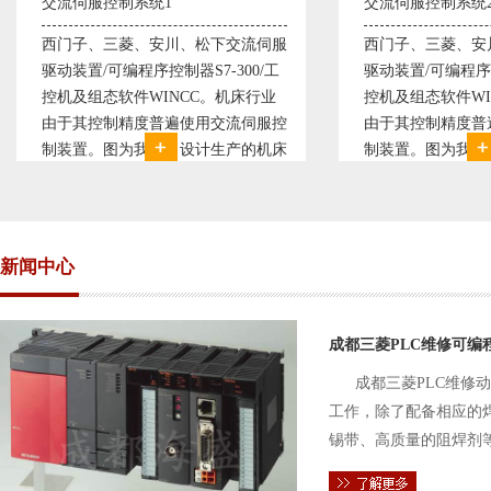
控制系统1
交流伺服控制系统2
三菱、安川、松下交流伺服
西门子、三菱、安川、松下交流伺
可编程序控制器S7-300/工
驱动装置/可编程序控制器S7-300/
态软件WINCC。机床行业
控机及组态软件WINCC。机床行
制精度普遍使用交流伺服控
由于其控制精度普遍使用交流伺服
图为我公司设计生产的机床
制装置。图为我公司设计生产的机
系统，由于其控制复杂、精
电气控制系统，由于其控制复杂、
，故采用了西门子交流伺服
度要求高，故采用了西门子交流伺
驱动装
新闻中心
成都三菱PLC维修可编
成都三菱PLC维修
工作，除了配备相应的
锡带、高质量的阻焊剂
件的电路及通信电缆。