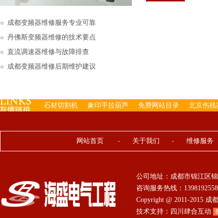
下来的，机内已经存有工
成都变频器维修服务专业可靠
丹佛斯变频器维修的技术要点
直流调速器维修与故障排查
成都变频器维修后期维护建议
石材切割机
象印手拉葫芦
免费网站目录
北京伤残
网站首页
-
关于我们
-
维修服务
公司地址：成都市锦江区锦
咨询服务热线：13981925584 0
Copyright @ 2011-201
技术支持：
四川肆合互动