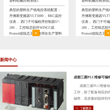
统1
塑料机械控制系统2
线电控系统配置：
典型的塑料生产线电控系统配置：
5000， RKC温控
丹佛斯变频器VLT5000， RKC温控
编程序控制器S7-
仪表， 西门子可编程序控制器S7-
软件WINCC或
200， 工控组态软件WINCC或
态王。 使用在生产塑料
Protool或组态王。 使用在生产塑料
上，可以形成一个控
母料的塑胶设备上，可以形成一个控
化齐全的塑料生
制精度高，智能化齐全的塑料生
新闻中心
成都三菱PLC维修可编
成都三菱PLC维修
工作，除了配备相应的
锡带、高质量的阻焊剂
件的电路及通信电缆。