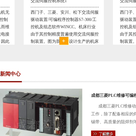
交流伺服控制系统1
交流伺服控制系统
西门子、三菱、安川、松下交流伺服
西门子、三菱、安
驱动装置/可编程序控制器S7-300/工
驱动装置/可编程序控
控机及组态软件WINCC。机床行业
控机及组态软件WI
由于其控制精度普遍使用交流伺服控
由于其控制精度普
制装置。图为我公司设计生产的机床
制装置。图为我公
电气控制系统，由于其控制复杂、精
电气控制系统，由
度要求高，故采用了西门子交流伺服
度要求高，故采用
驱动装
驱动装
新闻中心
成都三菱PLC维修可编
成都三菱PLC维修
工作，除了配备相应的
锡带、高质量的阻焊剂
件的电路及通信电缆。