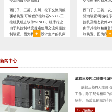
伺服控制系统1
交流伺服控制系统2
子、三菱、安川、松下交流伺服
西门子、三菱、安川、松下交
装置/可编程序控制器S7-300/工
驱动装置/可编程序控制器S7-3
及组态软件WINCC。机床行业
控机及组态软件WINCC。机
其控制精度普遍使用交流伺服控
由于其控制精度普遍使用交流
置。图为我公司设计生产的机床
制装置。图为我公司设计生产
控制系统，由于其控制复杂、精
电气控制系统，由于其控制复
求高，故采用了西门子交流伺服
度要求高，故采用了西门子交
装
驱动装
新闻中心
成都三菱PLC维修可编
成都三菱PLC维修
工作，除了配备相应的
锡带、高质量的阻焊剂
件的电路及通信电缆。