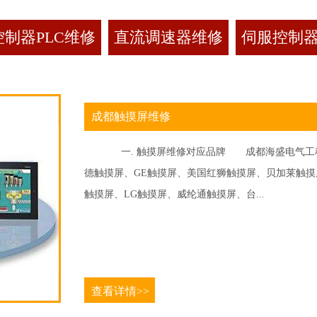
制器PLC维修
直流调速器维修
伺服控制
成都触摸屏维修
一. 触摸屏维修对应品牌 成都海盛电气工程
德触摸屏、GE触摸屏、美国红狮触摸屏、贝加莱触摸屏、
触摸屏、LG触摸屏、威纶通触摸屏、台...
查看详情>>