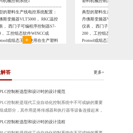
塑料机械控制系统2
粮油自动
：
典型的塑料生产线电控系统配置：
ABB变频
温控
丹佛斯变频器VLT5000， RKC温控
G1S变
-
仪表， 西门子可编程序控制器S7-
器S7-3
200， 工控组态软件WINCC或
软件WI
塑料
Protool或组态王。 使用在生产塑料
液位计等
个控
母料的塑胶设备上，可以形成一个控
产精炼、
制精度高，智能化齐全的塑料生
成一个控
题解答
更多+
PLC控制柜选型和设计时的设计规范
PLC控制柜是现代工业自动化控制系统中不可或缺的重要
组成部分，其作用是将传感器和执行器等设备连接起来，
实现信号的输入、处理和输出。在进行PLC控制柜的选型
PLC控制柜选型和设计时的设计流程
和设计时，需要考虑选型要点、设计流程、设计规范以下
PLC控制柜是现代工业自动化控制系统中不可或缺的重要