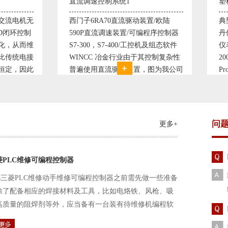
速控制系统1
塑料机械控制系统1
6RA70直流驱动装置/欧陆
典型的塑料生产线电控系统配置
P直流调速装置/可编程序控制器
丹佛斯变频器VLT5000， RKC
00，S7-400/工控机及组态软件
仪表， 西门子可编程序控制器S7
CC 冶金行业由于其控制复杂性
200， 工控组态软件WINCC或
用直流驱动装置，图为我公司
Protool或组态王。 使用在生产
产的可逆轧机电气控制系统，
母料的塑胶设备上，可以形成一
控制复杂、精度要求高
制精度高，智能化齐全的塑料生
问
更多+
菱PLC维修可编程控制器
三菱PLC维修动手维修可编程控制器之前需先做一些准备
除了配备相应的焊接材料及工具，比如电烙铁、风枪、吸
高质量的阻焊剂等外，应当备有一台装有待维修机编程软
路及通信电缆。这一是由于待修机常常是从工作系统中拆