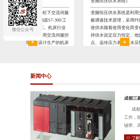
变频恒压供水系统1
直流调
流伺服
变频恒压供水系统是利用交流电机无
西门子
00/工
极调速技术原理，采用PID闭环控制
590
床行业
使供水随着使用变化而变化，从而维
S7-3
微信公众号
伺服控
持供水设定压力恒定。他比传统电接
WIN
的机床
点、远传压力表供水水压恒定，因此
普遍使
杂、精
极大的延长了设备使用寿命。我公司
设计生
流伺服
现已和多家单位建立了合作关系，恒
由于其
压供水技术已经
新闻中心
成都三
成都
工作，
锡带、
件的电