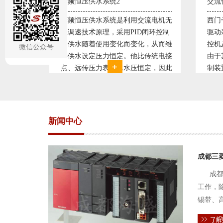
交流伺服控制系统1
交流
流电机无
西门子、三菱、安川、松下交流伺服
西门
闭环控制
驱动装置/可编程序控制器S7-300/工
驱动
，从而维
控机及组态软件WINCC。机床行业
控机
微信公众号
传统电接
由于其控制精度普遍使用交流伺服控
由于
定，因此
制装置。图为我公司设计生产的机床
制装
。我公司
电气控制系统，由于其控制复杂、精
电气
关系，恒
度要求高，故采用了西门子交流伺服
度要
驱动装
驱动
新闻中心
成都三
成都
工作，
锡带、
件的电