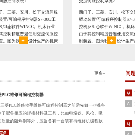
伺服控制系统2
变频恒压供水系统1
子、三菱、安川、松下交流伺服
变频恒压供水系统是利用交流
装置/可编程序控制器S7-300/工
极调速技术原理，采用PID闭
及组态软件WINCC。机床行业
使供水随着使用变化而变化，
其控制精度普遍使用交流伺服控
持供水设定压力恒定。他比传
置。图为我公司设计生产的机床
点、远传压力表供水水压恒定
控制系统，由于其控制复杂、精
极大的延长了设备使用寿命。
求高，故采用了西门子交流伺服
现已和多家单位建立了合作关
装
压供水技术已经
问
更多+
菱PLC维修可编程控制器
三菱PLC维修动手维修可编程控制器之前需先做一些准备
除了配备相应的焊接材料及工具，比如电烙铁、风枪、吸
高质量的阻焊剂等外，应当备有一台装有待维修机编程软
路及通信电缆。这一是由于待修机常常是从工作系统中拆