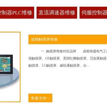
制器PLC维修
直流调速器维修
伺服控制
成都触摸屏维修
一. 触摸屏维修对应品牌 成都海盛电气工程
德触摸屏、GE触摸屏、美国红狮触摸屏、贝加莱触摸屏、
触摸屏、LG触摸屏、威纶通触摸屏、台...
查看详情>>