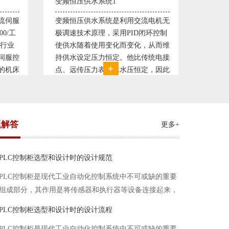
直流调速控制系统1
塑料机
电机无
西门子6RA70直流驱动装置/欧陆
典型的
环控制
590P直流调速装置/可编程序控制器
丹佛斯变
从而维
S7-300，S7-400/工控机及组态软件
仪表，
统电接
WINCC 冶金行业由于其控制复杂性
200，
，因此
普遍使用直流驱动装置，图为我公司
Prot
我公司
设计生产的可逆轧机电气控制系统，
母料的
系，恒
由于其控制复杂、精度要求高
制精度
题解答
更多+
PLC控制柜选型和设计时的设计规范
PLC控制柜是现代工业自动化控制系统中不可或缺的重要
组成部分，其作用是将传感器和执行器等设备连接起来，
实现信号的输入、处理和输出。在进行PLC控制柜的选型
PLC控制柜选型和设计时的设计流程
和设计时，需要考虑选型要点、设计流程、设计规范以下
PLC控制柜是现代工业自动化控制系统中不可或缺的重要