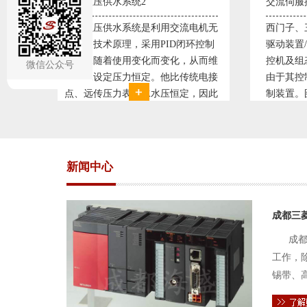
交流伺服控制系统1
交流
流电机无
西门子、三菱、安川、松下交流伺服
西门
闭环控制
驱动装置/可编程序控制器S7-300/工
驱动
，从而维
控机及组态软件WINCC。机床行业
控机
微信公众号
传统电接
由于其控制精度普遍使用交流伺服控
由于
定，因此
制装置。图为我公司设计生产的机床
制装
。我公司
电气控制系统，由于其控制复杂、精
电气
关系，恒
度要求高，故采用了西门子交流伺服
度要
驱动装
驱动
新闻中心
成都三
成都
工作，
锡带、
件的电