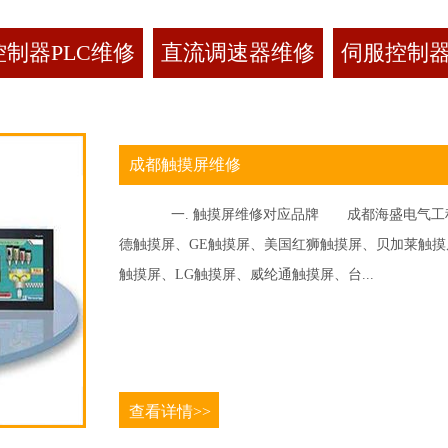
制器PLC维修
直流调速器维修
伺服控制
成都触摸屏维修
一. 触摸屏维修对应品牌 成都海盛电气工程
德触摸屏、GE触摸屏、美国红狮触摸屏、贝加莱触摸屏、
触摸屏、LG触摸屏、威纶通触摸屏、台...
查看详情>>