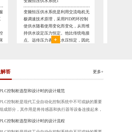
直流调速控制系统1
塑料机
电机无
西门子6RA70直流驱动装置/欧陆
典型的
环控制
590P直流调速装置/可编程序控制器
丹佛斯变
从而维
S7-300，S7-400/工控机及组态软件
仪表，
统电接
WINCC 冶金行业由于其控制复杂性
200，
，因此
普遍使用直流驱动装置，图为我公司
Prot
我公司
设计生产的可逆轧机电气控制系统，
母料的
系，恒
由于其控制复杂、精度要求高
制精度
题解答
更多+
PLC控制柜选型和设计时的设计规范
PLC控制柜是现代工业自动化控制系统中不可或缺的重要
组成部分，其作用是将传感器和执行器等设备连接起来，
实现信号的输入、处理和输出。在进行PLC控制柜的选型
PLC控制柜选型和设计时的设计流程
和设计时，需要考虑选型要点、设计流程、设计规范以下
PLC控制柜是现代工业自动化控制系统中不可或缺的重要