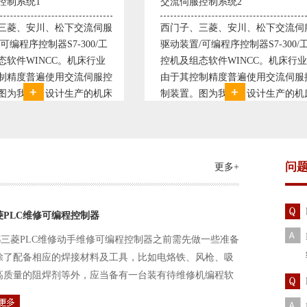
伺服控制系统2
变频恒压供水系统1
子、三菱、安川、松下交流伺服
变频恒压供水系统是利用交流
装置/可编程序控制器S7-300/工
极调速技术原理，采用PID闭
及组态软件WINCC。机床行业
使供水随着使用变化而变化，
其控制精度普遍使用交流伺服控
持供水设定压力恒定。他比传
置。图为我公司设计生产的机床
点、远传压力表供水水压恒定
控制系统，由于其控制复杂、精
极大的延长了设备使用寿命。
求高，故采用了西门子交流伺服
现已和多家单位建立了合作关
装
压供水技术已经
问
更多+
菱PLC维修可编程控制器
三菱PLC维修动手维修可编程控制器之前需先做一些准备
除了配备相应的焊接材料及工具，比如电烙铁、风枪、吸
高质量的阻焊剂等外，应当备有一台装有待维修机编程软
路及通信电缆。这一是由于待修机常常是从工作系统中拆