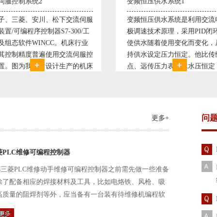
恒压供水系统1
直流调速控制系统1
恒压供水系统是利用交流电机无
西门子6RA70直流驱动装置/
速技术原理，采用PID闭环控制
590P直流调速装置/可编程序
水随着使用变化而变化，从而维
S7-300，S7-400/工控机及组
水设定压力恒定。他比传统电接
WINCC 冶金行业由于其控制
远传压力表供水水压恒定，因此
普遍使用直流驱动装置，图为
的延长了设备使用寿命。我公司
设计生产的可逆轧机电气控制
和多家单位建立了合作关系，恒
由于其控制复杂、精度要求高
水技术已经
问
更多+
菱PLC维修可编程控制器
三菱PLC维修动手维修可编程控制器之前需先做一些准备
除了配备相应的焊接材料及工具，比如电烙铁、风枪、吸
高质量的阻焊剂等外，应当备有一台装有待维修机编程软
路及通信电缆。这一是由于待修机常常是从工作系统中拆