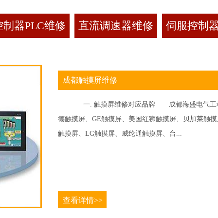
制器PLC维修
直流调速器维修
伺服控制
成都触摸屏维修
一. 触摸屏维修对应品牌 成都海盛电气工程
德触摸屏、GE触摸屏、美国红狮触摸屏、贝加莱触摸屏、
触摸屏、LG触摸屏、威纶通触摸屏、台...
查看详情>>