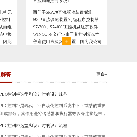
塑料机械控制系统1
塑料机
欧陆
典型的塑料生产线电控系统配置：
典型的
控制器
丹佛斯变频器VLT5000， RKC温控
丹佛斯变
态软件
仪表， 西门子可编程序控制器S7-
仪表，
复杂性
200， 工控组态软件WINCC或
200，
我公司
Protool或组态王。 使用在生产塑料
Prot
系统，
母料的塑胶设备上，可以形成一个控
母料的
制精度高，智能化齐全的塑料生
制精度
题解答
更多+
PLC控制柜选型和设计时的设计规范
PLC控制柜是现代工业自动化控制系统中不可或缺的重要
组成部分，其作用是将传感器和执行器等设备连接起来，
实现信号的输入、处理和输出。在进行PLC控制柜的选型
PLC控制柜选型和设计时的设计流程
和设计时，需要考虑选型要点、设计流程、设计规范以下
PLC控制柜是现代工业自动化控制系统中不可或缺的重要