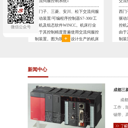
交流伺服控制系统2
变频
交流伺服
西门子、三菱、安川、松下交流伺服
变频
300/工
驱动装置/可编程序控制器S7-300/工
极调
机床行业
控机及组态软件WINCC。机床行业
使供
微信公众号
流伺服控
由于其控制精度普遍使用交流伺服控
持供
产的机床
制装置。图为我公司设计生产的机床
点、
复杂、精
电气控制系统，由于其控制复杂、精
极大
交流伺服
度要求高，故采用了西门子交流伺服
现已
驱动装
压供
新闻中心
成都三
成都
工作，
锡带、
件的电