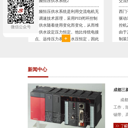
交流伺服控制系统1
交流
流电机无
西门子、三菱、安川、松下交流伺服
西门
闭环控制
驱动装置/可编程序控制器S7-300/工
驱动
，从而维
控机及组态软件WINCC。机床行业
控机
微信公众号
传统电接
由于其控制精度普遍使用交流伺服控
由于
定，因此
制装置。图为我公司设计生产的机床
制装
。我公司
电气控制系统，由于其控制复杂、精
电气
关系，恒
度要求高，故采用了西门子交流伺服
度要
驱动装
驱动
新闻中心
成都三
成都
工作，
锡带、
件的电