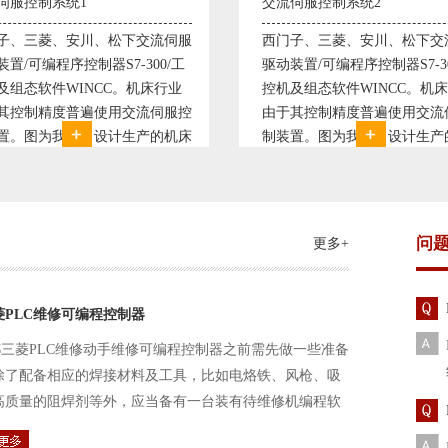
伺服控制系统2
变频恒压供水系统1
子、三菱、安川、松下交流伺服
变频恒压供水系统是利用交流
装置/可编程序控制器S7-300/工
极调速技术原理，采用PID闭
及组态软件WINCC。机床行业
使供水随着使用变化而变化，
其控制精度普遍使用交流伺服控
持供水设定压力恒定。他比传
置。图为我公司设计生产的机床
点、远传压力表供水水压恒定
控制系统，由于其控制复杂、精
极大的延长了设备使用寿命。
求高，故采用了西门子交流伺服
现已和多家单位建立了合作关
装
压供水技术已经
问
更多+
菱PLC维修可编程控制器
三菱PLC维修动手维修可编程控制器之前需先做一些准备
除了配备相应的焊接材料及工具，比如电烙铁、风枪、吸
高质量的阻焊剂等外，应当备有一台装有待维修机编程软
路及通信电缆。这一是由于待修机常常是从工作系统中拆