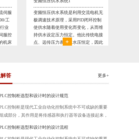
直流调速控制系统1
塑料机
电机无
西门子6RA70直流驱动装置/欧陆
典型的
环控制
590P直流调速装置/可编程序控制器
丹佛斯变
从而维
S7-300，S7-400/工控机及组态软件
仪表，
统电接
WINCC 冶金行业由于其控制复杂性
200，
，因此
普遍使用直流驱动装置，图为我公司
Prot
我公司
设计生产的可逆轧机电气控制系统，
母料的
系，恒
由于其控制复杂、精度要求高
制精度
题解答
更多+
PLC控制柜选型和设计时的设计规范
PLC控制柜是现代工业自动化控制系统中不可或缺的重要
组成部分，其作用是将传感器和执行器等设备连接起来，
实现信号的输入、处理和输出。在进行PLC控制柜的选型
PLC控制柜选型和设计时的设计流程
和设计时，需要考虑选型要点、设计流程、设计规范以下
PLC控制柜是现代工业自动化控制系统中不可或缺的重要