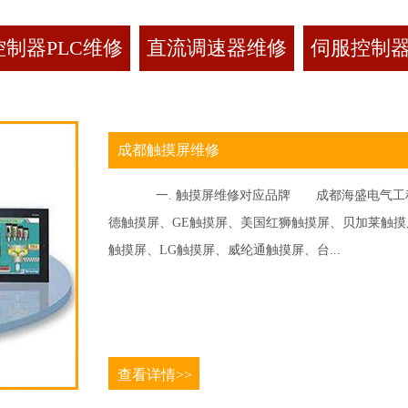
制器PLC维修
直流调速器维修
伺服控制
成都触摸屏维修
一. 触摸屏维修对应品牌 成都海盛电气工程
德触摸屏、GE触摸屏、美国红狮触摸屏、贝加莱触摸屏、
触摸屏、LG触摸屏、威纶通触摸屏、台...
查看详情>>