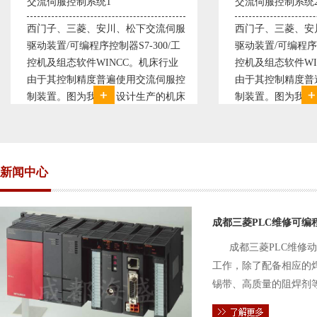
服控制系统1
交流伺服控制系统2
、三菱、安川、松下交流伺服
西门子、三菱、安川、松下交流
/可编程序控制器S7-300/工
驱动装置/可编程序控制器S7-300
态软件WINCC。机床行业
控机及组态软件WINCC。机床行
控制精度普遍使用交流伺服控
由于其控制精度普遍使用交流伺
。图为我公司设计生产的机床
制装置。图为我公司设计生产的
制系统，由于其控制复杂、精
电气控制系统，由于其控制复杂
高，故采用了西门子交流伺服
度要求高，故采用了西门子交流
驱动装
新闻中心
成都三菱PLC维修可编
成都三菱PLC维修
工作，除了配备相应的
锡带、高质量的阻焊剂
件的电路及通信电缆。