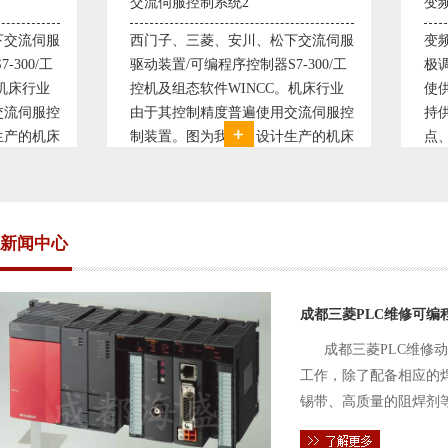
交流伺服控制系统2
变频恒压供水系统
西门子、三菱、安川、松下交流伺服
变频恒压供水系统
驱动装置/可编程序控制器S7-300/工
极调速技术原理，采
控机及组态软件WINCC。机床行业
使供水随着使用变
由于其控制精度普遍使用交流伺服控
持供水设定压力恒
制装置。图为我公司设计生产的机床
点、远传压力表供
电气控制系统，由于其控制复杂、精
极大的延长了设备
度要求高，故采用了西门子交流伺服
现已和多家单位建
驱动装
压供水技术已经
新闻中心
成都三菱PLC维修可编
成都三菱PLC维修
工作，除了配备相应的
锡带、高质量的阻焊剂
件的电路及通信电缆。