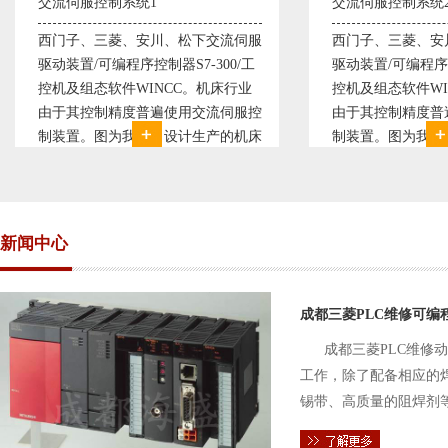
交流伺服控制系统1
交流伺服控制系统
西门子、三菱、安川、松下交流伺服
西门子、三菱、安
驱动装置/可编程序控制器S7-300/工
驱动装置/可编程序控
控机及组态软件WINCC。机床行业
控机及组态软件WI
由于其控制精度普遍使用交流伺服控
由于其控制精度普
制装置。图为我公司设计生产的机床
制装置。图为我公
电气控制系统，由于其控制复杂、精
电气控制系统，由
度要求高，故采用了西门子交流伺服
度要求高，故采用
驱动装
驱动装
新闻中心
成都三菱PLC维修可编
成都三菱PLC维修
工作，除了配备相应的
锡带、高质量的阻焊剂
件的电路及通信电缆。