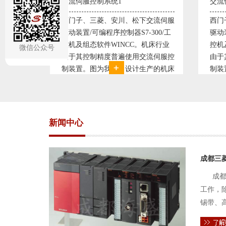
交流伺服控制系统2
变频
交流伺服
西门子、三菱、安川、松下交流伺服
变频
300/工
驱动装置/可编程序控制器S7-300/工
极调
机床行业
控机及组态软件WINCC。机床行业
使供
微信公众号
流伺服控
由于其控制精度普遍使用交流伺服控
持供
产的机床
制装置。图为我公司设计生产的机床
点、
复杂、精
电气控制系统，由于其控制复杂、精
极大
交流伺服
度要求高，故采用了西门子交流伺服
现已
驱动装
压供
新闻中心
成都三
成都
工作，
锡带、
件的电