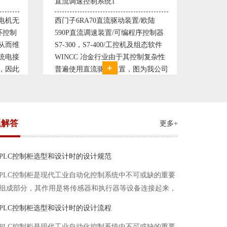
塑料机械控制系统1
塑料机
欧陆
典型的塑料生产线电控系统配置：
典型的
控制器
丹佛斯变频器VLT5000， RKC温控
丹佛斯变
态软件
仪表， 西门子可编程序控制器S7-
仪表，
复杂性
200， 工控组态软件WINCC或
200，
我公司
Protool或组态王。 使用在生产塑料
Prot
系统，
母料的塑胶设备上，可以形成一个控
母料的
制精度高，智能化齐全的塑料生
制精度
题解答
更多+
PLC控制柜选型和设计时的设计规范
PLC控制柜是现代工业自动化控制系统中不可或缺的重要
组成部分，其作用是将传感器和执行器等设备连接起来，
实现信号的输入、处理和输出。在进行PLC控制柜的选型
PLC控制柜选型和设计时的设计流程
和设计时，需要考虑选型要点、设计流程、设计规范以下
PLC控制柜是现代工业自动化控制系统中不可或缺的重要