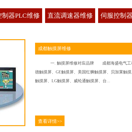
制器PLC维修
直流调速器维修
伺服控制
成都触摸屏维修
一. 触摸屏维修对应品牌 成都海盛电气工程
德触摸屏、GE触摸屏、美国红狮触摸屏、贝加莱触摸屏、
触摸屏、LG触摸屏、威纶通触摸屏、台...
查看详情>>