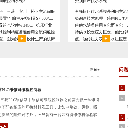
恒压供水系统1
直流调速控制系统1
恒压供水系统是利用交流电机无
西门子6RA70直流驱动装置/
速技术原理，采用PID闭环控制
590P直流调速装置/可编程序
水随着使用变化而变化，从而维
S7-300，S7-400/工控机及组
水设定压力恒定。他比传统电接
WINCC 冶金行业由于其控制
远传压力表供水水压恒定，因此
普遍使用直流驱动装置，图为
的延长了设备使用寿命。我公司
设计生产的可逆轧机电气控制
和多家单位建立了合作关系，恒
由于其控制复杂、精度要求高
水技术已经
问
更多+
菱PLC维修可编程控制器
三菱PLC维修动手维修可编程控制器之前需先做一些准备
除了配备相应的焊接材料及工具，比如电烙铁、风枪、吸
高质量的阻焊剂等外，应当备有一台装有待维修机编程软
路及通信电缆。这一是由于待修机常常是从工作系统中拆