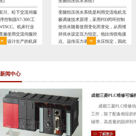
变频恒压供水系统1
直流调速控制系统
变频恒压供水系统是利用交流电机无
西门子6RA70直
极调速技术原理，采用PID闭环控制
590P直流调速装
使供水随着使用变化而变化，从而维
S7-300，S7-40
持供水设定压力恒定。他比传统电接
WINCC 冶金行
点、远传压力表供水水压恒定，因此
普遍使用直流驱动
极大的延长了设备使用寿命。我公司
设计生产的可逆轧
现已和多家单位建立了合作关系，恒
由于其控制复杂、
压供水技术已经
新闻中心
成都三菱PLC维修可编
成都三菱PLC维修
工作，除了配备相应的
锡带、高质量的阻焊剂
件的电路及通信电缆。