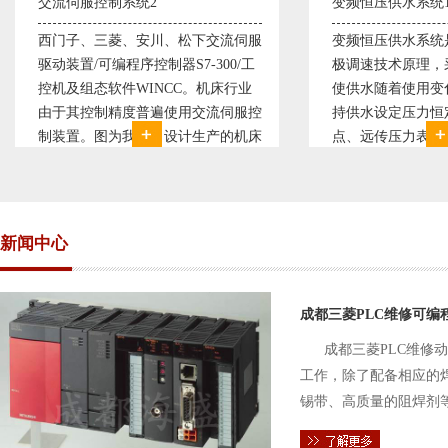
变频恒压供水系统1
直流调速控制系统
变频恒压供水系统是利用交流电机无
西门子6RA70直
极调速技术原理，采用PID闭环控制
590P直流调速装
使供水随着使用变化而变化，从而维
S7-300，S7-40
持供水设定压力恒定。他比传统电接
WINCC 冶金行
点、远传压力表供水水压恒定，因此
普遍使用直流驱动
极大的延长了设备使用寿命。我公司
设计生产的可逆轧
现已和多家单位建立了合作关系，恒
由于其控制复杂、
压供水技术已经
新闻中心
成都三菱PLC维修可编
成都三菱PLC维修
工作，除了配备相应的
锡带、高质量的阻焊剂
件的电路及通信电缆。