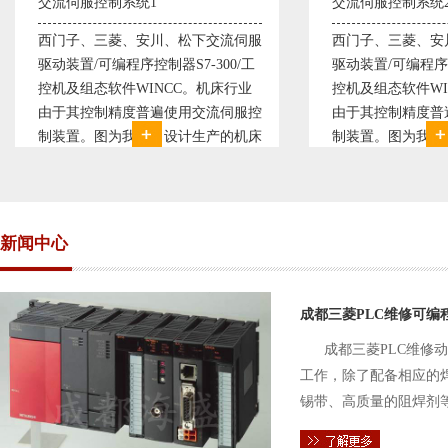
1
交流伺服控制系统2
川、松下交流伺服
西门子、三菱、安川、松下交流伺服
制器S7-300/工
驱动装置/可编程序控制器S7-300/工
NCC。机床行业
控机及组态软件WINCC。机床行业
遍使用交流伺服控
由于其控制精度普遍使用交流伺服控
司设计生产的机床
制装置。图为我公司设计生产的机床
于其控制复杂、精
电气控制系统，由于其控制复杂、精
了西门子交流伺服
度要求高，故采用了西门子交流伺服
驱动装
新闻中心
成都三菱PLC维修可编
成都三菱PLC维修
工作，除了配备相应的
锡带、高质量的阻焊剂
件的电路及通信电缆。