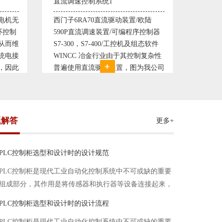
塑料机械控制系统1
塑料机
欧陆
典型的塑料生产线电控系统配置：
典型的
控制器
丹佛斯变频器VLT5000， RKC温控
丹佛斯变
态软件
仪表， 西门子可编程序控制器S7-
仪表，
复杂性
200， 工控组态软件WINCC或
200，
我公司
Protool或组态王。 使用在生产塑料
Prot
系统，
母料的塑胶设备上，可以形成一个控
母料的
制精度高，智能化齐全的塑料生
制精度
题解答
更多+
PLC控制柜选型和设计时的设计规范
PLC控制柜是现代工业自动化控制系统中不可或缺的重要
组成部分，其作用是将传感器和执行器等设备连接起来，
实现信号的输入、处理和输出。在进行PLC控制柜的选型
PLC控制柜选型和设计时的设计流程
和设计时，需要考虑选型要点、设计流程、设计规范以下
PLC控制柜是现代工业自动化控制系统中不可或缺的重要