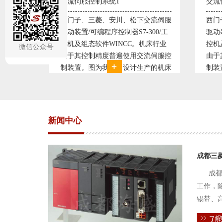
交流伺服控制系统2
变频
交流伺服
西门子、三菱、安川、松下交流伺服
变频
300/工
驱动装置/可编程序控制器S7-300/工
极调
机床行业
控机及组态软件WINCC。机床行业
使供
微信公众号
流伺服控
由于其控制精度普遍使用交流伺服控
持供
产的机床
制装置。图为我公司设计生产的机床
点、
复杂、精
电气控制系统，由于其控制复杂、精
极大
交流伺服
度要求高，故采用了西门子交流伺服
现已
驱动装
压供
新闻中心
成都三
成都
工作，
锡带、
件的电