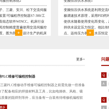
恒压供水系统1
直流调速控制系统1
恒压供水系统是利用交流电机无
西门子6RA70直流驱动装置/
速技术原理，采用PID闭环控制
590P直流调速装置/可编程序
水随着使用变化而变化，从而维
S7-300，S7-400/工控机及组
水设定压力恒定。他比传统电接
WINCC 冶金行业由于其控制
远传压力表供水水压恒定，因此
普遍使用直流驱动装置，图为
的延长了设备使用寿命。我公司
设计生产的可逆轧机电气控制
和多家单位建立了合作关系，恒
由于其控制复杂、精度要求高
水技术已经
问
更多+
菱PLC维修可编程控制器
三菱PLC维修动手维修可编程控制器之前需先做一些准备
除了配备相应的焊接材料及工具，比如电烙铁、风枪、吸
高质量的阻焊剂等外，应当备有一台装有待维修机编程软
路及通信电缆。这一是由于待修机常常是从工作系统中拆