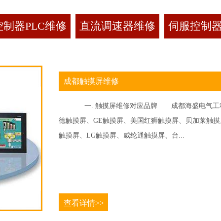
制器PLC维修
直流调速器维修
伺服控制
成都触摸屏维修
一. 触摸屏维修对应品牌 成都海盛电气工程
德触摸屏、GE触摸屏、美国红狮触摸屏、贝加莱触摸屏、
触摸屏、LG触摸屏、威纶通触摸屏、台...
查看详情>>