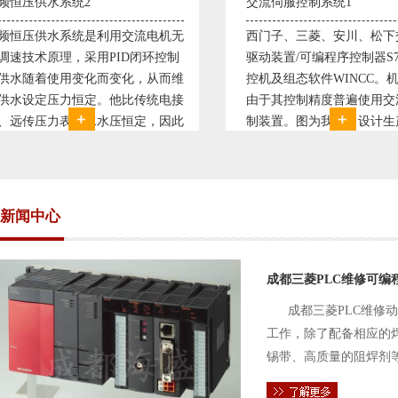
交流伺服控制系统1
交流伺服控制系统
西门子、三菱、安川、松下交流伺服
西门子、三菱、安
驱动装置/可编程序控制器S7-300/工
驱动装置/可编程序控
控机及组态软件WINCC。机床行业
控机及组态软件WI
由于其控制精度普遍使用交流伺服控
由于其控制精度普
制装置。图为我公司设计生产的机床
制装置。图为我公
电气控制系统，由于其控制复杂、精
电气控制系统，由
度要求高，故采用了西门子交流伺服
度要求高，故采用
驱动装
驱动装
新闻中心
成都三菱PLC维修可编
成都三菱PLC维修
工作，除了配备相应的
锡带、高质量的阻焊剂
件的电路及通信电缆。