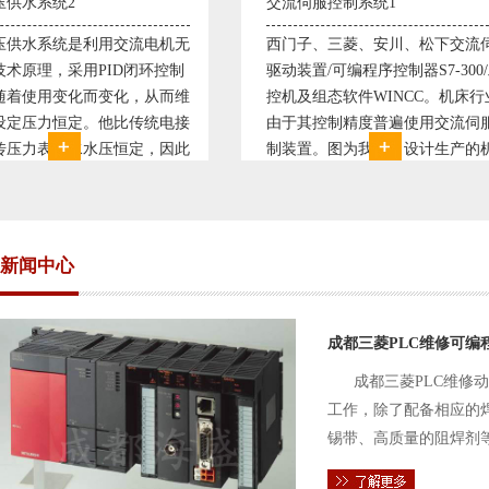
交流伺服控制系统1
交流伺服控制系统
西门子、三菱、安川、松下交流伺服
西门子、三菱、安
驱动装置/可编程序控制器S7-300/工
驱动装置/可编程序控
控机及组态软件WINCC。机床行业
控机及组态软件WI
由于其控制精度普遍使用交流伺服控
由于其控制精度普
制装置。图为我公司设计生产的机床
制装置。图为我公
电气控制系统，由于其控制复杂、精
电气控制系统，由
度要求高，故采用了西门子交流伺服
度要求高，故采用
驱动装
驱动装
新闻中心
成都三菱PLC维修可编
成都三菱PLC维修
工作，除了配备相应的
锡带、高质量的阻焊剂
件的电路及通信电缆。