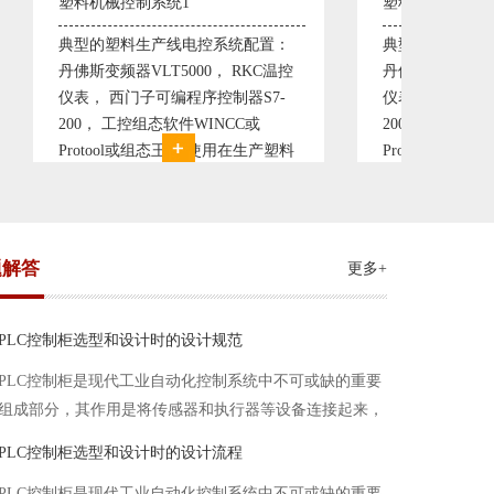
塑料机械控制系统2
置：
典型的塑料生产线电控系统配置：
C温控
丹佛斯变频器VLT5000， RKC温控
7-
仪表， 西门子可编程序控制器S7-
200， 工控组态软件WINCC或
产塑料
Protool或组态王。 使用在生产塑料
一个控
母料的塑胶设备上，可以形成一个控
生
制精度高，智能化齐全的塑料生
题解答
更多+
PLC控制柜选型和设计时的设计规范
PLC控制柜是现代工业自动化控制系统中不可或缺的重要
组成部分，其作用是将传感器和执行器等设备连接起来，
实现信号的输入、处理和输出。在进行PLC控制柜的选型
PLC控制柜选型和设计时的设计流程
和设计时，需要考虑选型要点、设计流程、设计规范以下
PLC控制柜是现代工业自动化控制系统中不可或缺的重要