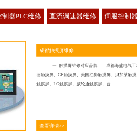
制器PLC维修
直流调速器维修
伺服控制
成都触摸屏维修
一. 触摸屏维修对应品牌 成都海盛电气工程
德触摸屏、GE触摸屏、美国红狮触摸屏、贝加莱触摸屏、
触摸屏、LG触摸屏、威纶通触摸屏、台...
查看详情>>