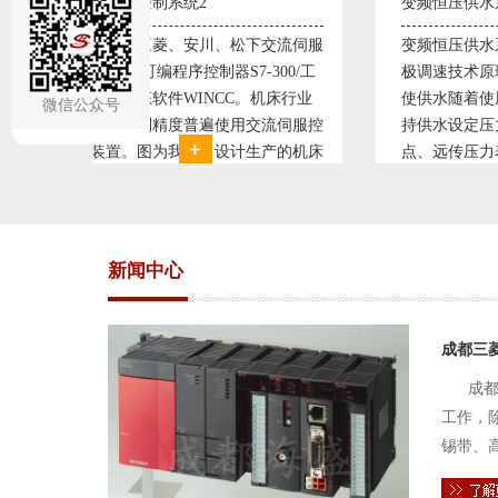
变频恒压供水系统1
直流
交流伺服
变频恒压供水系统是利用交流电机无
西门
300/工
极调速技术原理，采用PID闭环控制
59
机床行业
使供水随着使用变化而变化，从而维
S7-
微信公众号
流伺服控
持供水设定压力恒定。他比传统电接
WI
产的机床
点、远传压力表供水水压恒定，因此
普遍
复杂、精
极大的延长了设备使用寿命。我公司
设计
交流伺服
现已和多家单位建立了合作关系，恒
由于
压供水技术已经
新闻中心
成都三
成都
工作，
锡带、
件的电