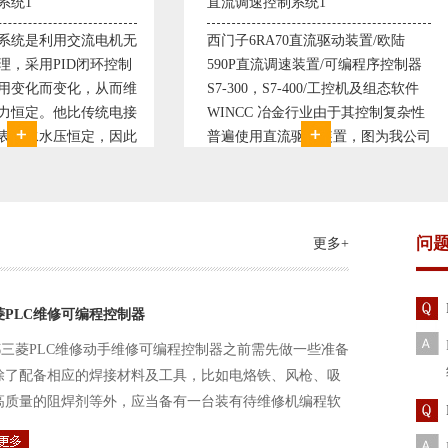
调速控制系统1
塑料机械控制系统1
子6RA70直流驱动装置/欧陆
典型的塑料生产线电控系统配
0P直流调速装置/可编程序控制器
丹佛斯变频器VLT5000， RK
300，S7-400/工控机及组态软件
仪表， 西门子可编程序控制器S
NCC 冶金行业由于其控制复杂性
200， 工控组态软件WINCC或
使用直流驱动装置，图为我公司
Protool或组态王。 使用在生
生产的可逆轧机电气控制系统，
母料的塑胶设备上，可以形成
其控制复杂、精度要求高
制精度高，智能化齐全的塑料
问
更多+
菱PLC维修可编程控制器
三菱PLC维修动手维修可编程控制器之前需先做一些准备
除了配备相应的焊接材料及工具，比如电烙铁、风枪、吸
高质量的阻焊剂等外，应当备有一台装有待维修机编程软
路及通信电缆。这一是由于待修机常常是从工作系统中拆