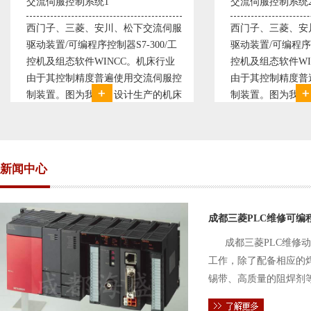
统1
交流伺服控制系统2
安川、松下交流伺服
西门子、三菱、安川、松下交流伺服
控制器S7-300/工
驱动装置/可编程序控制器S7-300/工
INCC。机床行业
控机及组态软件WINCC。机床行业
普遍使用交流伺服控
由于其控制精度普遍使用交流伺服控
公司设计生产的机床
制装置。图为我公司设计生产的机床
由于其控制复杂、精
电气控制系统，由于其控制复杂、精
用了西门子交流伺服
度要求高，故采用了西门子交流伺服
驱动装
新闻中心
成都三菱PLC维修可编
成都三菱PLC维修
工作，除了配备相应的
锡带、高质量的阻焊剂
件的电路及通信电缆。