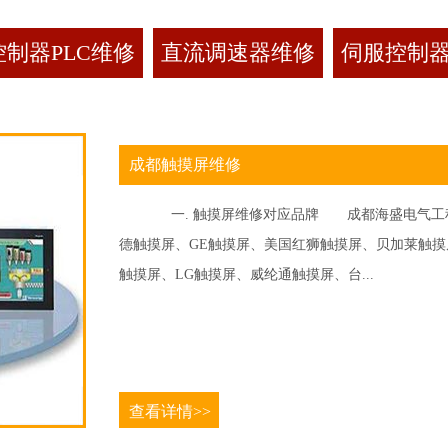
制器PLC维修
直流调速器维修
伺服控制
成都触摸屏维修
一. 触摸屏维修对应品牌 成都海盛电气工程
德触摸屏、GE触摸屏、美国红狮触摸屏、贝加莱触摸屏、
触摸屏、LG触摸屏、威纶通触摸屏、台...
查看详情>>