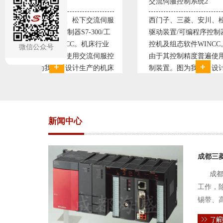
交流伺服控制系统2
变频恒
流伺服
西门子、三菱、安川、松下交流伺服
变频恒
00/工
驱动装置/可编程序控制器S7-300/工
极调速
床行业
控机及组态软件WINCC。机床行业
使供水
微信公众号
伺服控
由于其控制精度普遍使用交流伺服控
持供水
的机床
制装置。图为我公司设计生产的机床
点、远
杂、精
电气控制系统，由于其控制复杂、精
极大的
流伺服
度要求高，故采用了西门子交流伺服
现已和
驱动装
压供水
新闻中心
成都三
成都
工作，
锡带、
件的电