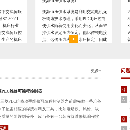
压供水系统1
直流调速控制系统1
压供水系统是利用交流电机无
西门子6RA70直流驱动装置/欧
技术原理，采用PID闭环控制
590P直流调速装置/可编程序控
随着使用变化而变化，从而维
S7-300，S7-400/工控机及组态
设定压力恒定。他比传统电接
WINCC 冶金行业由于其控制复
传压力表供水水压恒定，因此
普遍使用直流驱动装置，图为我
延长了设备使用寿命。我公司
设计生产的可逆轧机电气控制系
多家单位建立了合作关系，恒
由于其控制复杂、精度要求高
技术已经
问
更多+
菱PLC维修可编程控制器
三菱PLC维修动手维修可编程控制器之前需先做一些准备
除了配备相应的焊接材料及工具，比如电烙铁、风枪、吸
高质量的阻焊剂等外，应当备有一台装有待维修机编程软
路及通信电缆。这一是由于待修机常常是从工作系统中拆