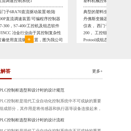
塑料机械控制系统1
塑料机械
陆
典型的塑料生产线电控系统配置：
典型的塑
制器
丹佛斯变频器VLT5000， RKC温控
丹佛斯变频
软件
仪表， 西门子可编程序控制器S7-
仪表， 
杂性
200， 工控组态软件WINCC或
200， 
公司
Protool或组态王。 使用在生产塑料
Proto
统，
母料的塑胶设备上，可以形成一个控
母料的塑
制精度高，智能化齐全的塑料生
制精度高
题解答
更多+
PLC控制柜选型和设计时的设计规范
PLC控制柜是现代工业自动化控制系统中不可或缺的重要
组成部分，其作用是将传感器和执行器等设备连接起来，
实现信号的输入、处理和输出。在进行PLC控制柜的选型
PLC控制柜选型和设计时的设计流程
和设计时，需要考虑选型要点、设计流程、设计规范以下
PLC控制柜是现代工业自动化控制系统中不可或缺的重要