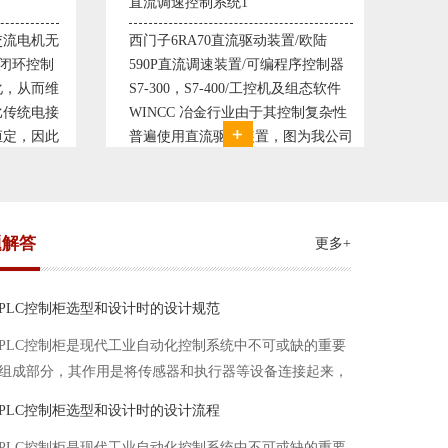
统1
塑料机械控制系统1
直流驱动装置/欧陆
典型的塑料生产线电控系统配置：
装置/可编程序控制器
丹佛斯变频器VLT5000， RKC温控
-400/工控机及组态软件
仪表， 西门子可编程序控制器S7-
金行业由于其控制复杂性
200， 工控组态软件WINCC或
驱动装置，图为我公司
Protool或组态王。 使用在生产塑料
逆轧机电气控制系统，
母料的塑胶设备上，可以形成一个控
杂、精度要求高
制精度高，智能化齐全的塑料生
题解答
更多+
PLC控制柜选型和设计时的设计规范
PLC控制柜是现代工业自动化控制系统中不可或缺的重要
组成部分，其作用是将传感器和执行器等设备连接起来，
实现信号的输入、处理和输出。在进行PLC控制柜的选型
PLC控制柜选型和设计时的设计流程
和设计时，需要考虑选型要点、设计流程、设计规范以下
PLC控制柜是现代工业自动化控制系统中不可或缺的重要