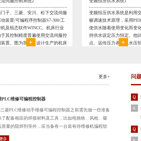
变频恒压供水系统1
直流调速控制系
变频恒压供水系统是利用交流电机无
西门子6RA70
极调速技术原理，采用PID闭环控制
590P直流调速
使供水随着使用变化而变化，从而维
S7-300，S7
持供水设定压力恒定。他比传统电接
WINCC 冶
点、远传压力表供水水压恒定，因此
普遍使用直流
极大的延长了设备使用寿命。我公司
设计生产的可
现已和多家单位建立了合作关系，恒
由于其控制复
压供水技术已经
问
更多+
菱PLC维修可编程控制器
三菱PLC维修动手维修可编程控制器之前需先做一些准备
除了配备相应的焊接材料及工具，比如电烙铁、风枪、吸
高质量的阻焊剂等外，应当备有一台装有待维修机编程软
路及通信电缆。这一是由于待修机常常是从工作系统中拆