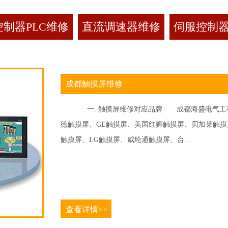
制器PLC维修
直流调速器维修
伺服控制
成都触摸屏维修
一. 触摸屏维修对应品牌 成都海盛电气工程
德触摸屏、GE触摸屏、美国红狮触摸屏、贝加莱触摸屏、
触摸屏、LG触摸屏、威纶通触摸屏、台...
查看详情>>