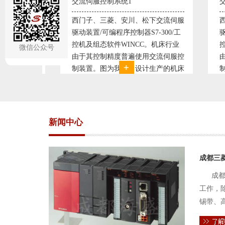
系统1
交流伺服控制系统2
菱、安川、松下交流伺服
西门子、三菱、安川、松下交流伺服
程序控制器S7-300/工
驱动装置/可编程序控制器S7-300/工
件WINCC。机床行业
控机及组态软件WINCC。机床行业
微信公众号
精度普遍使用交流伺服控
由于其控制精度普遍使用交流伺服控
为我公司设计生产的机床
制装置。图为我公司设计生产的机床
统，由于其控制复杂、精
电气控制系统，由于其控制复杂、精
故采用了西门子交流伺服
度要求高，故采用了西门子交流伺服
驱动装
新闻中心
成都三
成都
工作，
锡带、
件的电