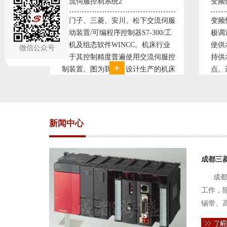
变频恒压供水系统1
直流
交流伺服
变频恒压供水系统是利用交流电机无
西门
300/工
极调速技术原理，采用PID闭环控制
59
机床行业
使供水随着使用变化而变化，从而维
S7-
微信公众号
流伺服控
持供水设定压力恒定。他比传统电接
WI
产的机床
点、远传压力表供水水压恒定，因此
普遍
复杂、精
极大的延长了设备使用寿命。我公司
设计
交流伺服
现已和多家单位建立了合作关系，恒
由于
压供水技术已经
新闻中心
成都三
成都
工作，
锡带、
件的电