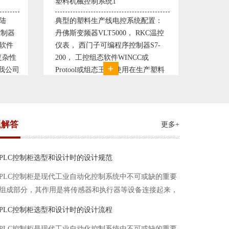
塑料机械控制系统2
置：
典型的塑料生产线电控系统配置：
C温控
丹佛斯变频器VLT5000， RKC温控
7-
仪表， 西门子可编程序控制器S7-
200， 工控组态软件WINCC或
产塑料
Protool或组态王。 使用在生产塑料
一个控
母料的塑胶设备上，可以形成一个控
生
制精度高，智能化齐全的塑料生
题解答
更多+
PLC控制柜选型和设计时的设计规范
PLC控制柜是现代工业自动化控制系统中不可或缺的重要
组成部分，其作用是将传感器和执行器等设备连接起来，
实现信号的输入、处理和输出。在进行PLC控制柜的选型
PLC控制柜选型和设计时的设计流程
和设计时，需要考虑选型要点、设计流程、设计规范以下
PLC控制柜是现代工业自动化控制系统中不可或缺的重要