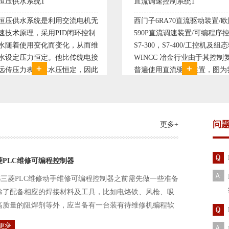
调速控制系统1
塑料机械控制系统1
子6RA70直流驱动装置/欧陆
典型的塑料生产线电控系统配
0P直流调速装置/可编程序控制器
丹佛斯变频器VLT5000， RK
300，S7-400/工控机及组态软件
仪表， 西门子可编程序控制器S
NCC 冶金行业由于其控制复杂性
200， 工控组态软件WINCC或
使用直流驱动装置，图为我公司
Protool或组态王。 使用在生
生产的可逆轧机电气控制系统，
母料的塑胶设备上，可以形成
其控制复杂、精度要求高
制精度高，智能化齐全的塑料
问
更多+
菱PLC维修可编程控制器
三菱PLC维修动手维修可编程控制器之前需先做一些准备
除了配备相应的焊接材料及工具，比如电烙铁、风枪、吸
高质量的阻焊剂等外，应当备有一台装有待维修机编程软
路及通信电缆。这一是由于待修机常常是从工作系统中拆