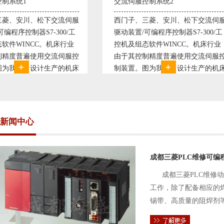
交流伺服控制系统2
变频恒压供水系统
西门子、三菱、安川、松下交流伺服
变频恒压供水系统
驱动装置/可编程序控制器S7-300/工
极调速技术原理，采
控机及组态软件WINCC。机床行业
使供水随着使用变
由于其控制精度普遍使用交流伺服控
持供水设定压力恒
制装置。图为我公司设计生产的机床
点、远传压力表供
电气控制系统，由于其控制复杂、精
极大的延长了设备
度要求高，故采用了西门子交流伺服
现已和多家单位建
驱动装
压供水技术已经
新闻中心
成都三菱PLC维修可编
成都三菱PLC维修
工作，除了配备相应的
锡带、高质量的阻焊剂
件的电路及通信电缆。