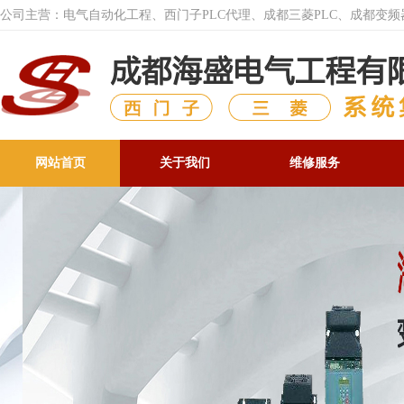
公司主营：电气自动化工程、西门子PLC代理、成都三菱PLC、成都变
网站首页
关于我们
维修服务