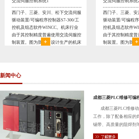
交流伺服控制系统2
变频恒压
伺服
西门子、三菱、安川、松下交流伺服
变频恒压
/工
驱动装置/可编程序控制器S7-300/工
极调速技
行业
控机及组态软件WINCC。机床行业
使供水随
服控
由于其控制精度普遍使用交流伺服控
持供水设
机床
制装置。图为我公司设计生产的机床
点、远传
、精
电气控制系统，由于其控制复杂、精
极大的延
伺服
度要求高，故采用了西门子交流伺服
现已和多
驱动装
压供水技
新闻中心
成都三菱PLC维修可编
成都三菱PLC维修
工作，除了配备相应的
锡带、高质量的阻焊剂
件的电路及通信电缆。