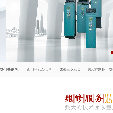
热门关键词:
西门子PLC代理
成都三菱PLC
PLC控制柜
成
控制柜维修
成都恒压供水
自动化工程