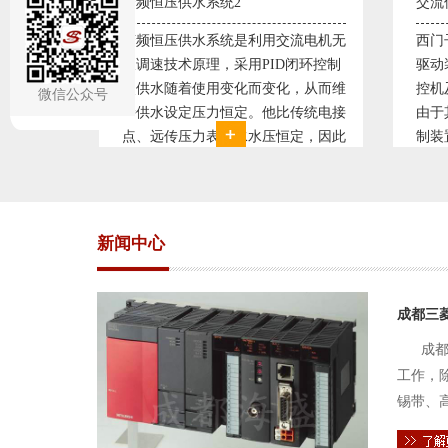
交流伺服控制系统1
交流
流电机无
西门子、三菱、安川、松下交流伺服
西门
闭环控制
驱动装置/可编程序控制器S7-300/工
驱动
，从而维
控机及组态软件WINCC。机床行业
控机
微信公众号
传统电接
由于其控制精度普遍使用交流伺服控
由于
定，因此
制装置。图为我公司设计生产的机床
制装
。我公司
电气控制系统，由于其控制复杂、精
电气
关系，恒
度要求高，故采用了西门子交流伺服
度要
驱动装
驱动
新闻中心
成都三
成都
工作，
锡带、
件的电