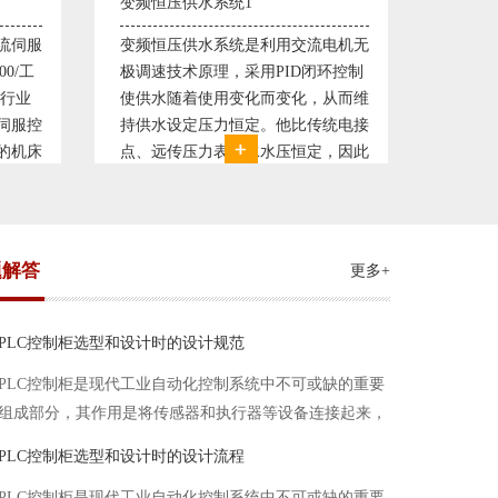
直流调速控制系统1
塑料机
电机无
西门子6RA70直流驱动装置/欧陆
典型的
环控制
590P直流调速装置/可编程序控制器
丹佛斯变
从而维
S7-300，S7-400/工控机及组态软件
仪表，
统电接
WINCC 冶金行业由于其控制复杂性
200，
，因此
普遍使用直流驱动装置，图为我公司
Prot
我公司
设计生产的可逆轧机电气控制系统，
母料的
系，恒
由于其控制复杂、精度要求高
制精度
题解答
更多+
PLC控制柜选型和设计时的设计规范
PLC控制柜是现代工业自动化控制系统中不可或缺的重要
组成部分，其作用是将传感器和执行器等设备连接起来，
实现信号的输入、处理和输出。在进行PLC控制柜的选型
PLC控制柜选型和设计时的设计流程
和设计时，需要考虑选型要点、设计流程、设计规范以下
PLC控制柜是现代工业自动化控制系统中不可或缺的重要