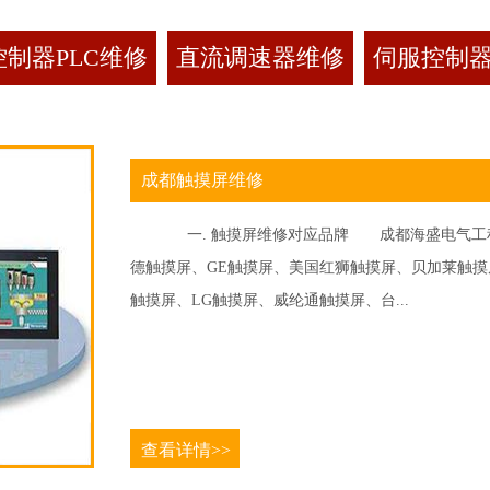
制器PLC维修
直流调速器维修
伺服控制
成都触摸屏维修
一. 触摸屏维修对应品牌 成都海盛电气工程
德触摸屏、GE触摸屏、美国红狮触摸屏、贝加莱触摸屏、
触摸屏、LG触摸屏、威纶通触摸屏、台...
查看详情>>