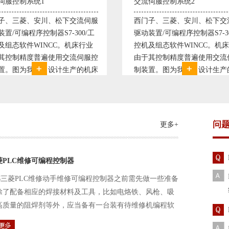
伺服控制系统2
变频恒压供水系统1
子、三菱、安川、松下交流伺服
变频恒压供水系统是利用交流
装置/可编程序控制器S7-300/工
极调速技术原理，采用PID闭
及组态软件WINCC。机床行业
使供水随着使用变化而变化，
其控制精度普遍使用交流伺服控
持供水设定压力恒定。他比传
置。图为我公司设计生产的机床
点、远传压力表供水水压恒定
控制系统，由于其控制复杂、精
极大的延长了设备使用寿命。
求高，故采用了西门子交流伺服
现已和多家单位建立了合作关
装
压供水技术已经
问
更多+
菱PLC维修可编程控制器
三菱PLC维修动手维修可编程控制器之前需先做一些准备
除了配备相应的焊接材料及工具，比如电烙铁、风枪、吸
高质量的阻焊剂等外，应当备有一台装有待维修机编程软
路及通信电缆。这一是由于待修机常常是从工作系统中拆