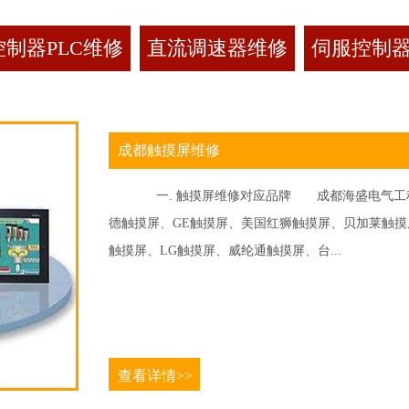
制器PLC维修
直流调速器维修
伺服控制
成都触摸屏维修
一. 触摸屏维修对应品牌 成都海盛电气工程
德触摸屏、GE触摸屏、美国红狮触摸屏、贝加莱触摸屏、
触摸屏、LG触摸屏、威纶通触摸屏、台...
查看详情>>