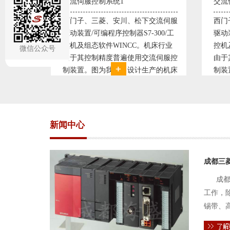
交流伺服控制系统2
变频
交流伺服
西门子、三菱、安川、松下交流伺服
变频
300/工
驱动装置/可编程序控制器S7-300/工
极调
机床行业
控机及组态软件WINCC。机床行业
使供
微信公众号
流伺服控
由于其控制精度普遍使用交流伺服控
持供
产的机床
制装置。图为我公司设计生产的机床
点、
复杂、精
电气控制系统，由于其控制复杂、精
极大
交流伺服
度要求高，故采用了西门子交流伺服
现已
驱动装
压供
新闻中心
成都三
成都
工作，
锡带、
件的电