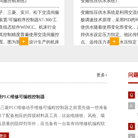
恒压供水系统1
直流调速控制系统1
恒压供水系统是利用交流电机无
西门子6RA70直流驱动装置/
速技术原理，采用PID闭环控制
590P直流调速装置/可编程序
水随着使用变化而变化，从而维
S7-300，S7-400/工控机及组
水设定压力恒定。他比传统电接
WINCC 冶金行业由于其控制
远传压力表供水水压恒定，因此
普遍使用直流驱动装置，图为
的延长了设备使用寿命。我公司
设计生产的可逆轧机电气控制
和多家单位建立了合作关系，恒
由于其控制复杂、精度要求高
水技术已经
问
更多+
菱PLC维修可编程控制器
三菱PLC维修动手维修可编程控制器之前需先做一些准备
除了配备相应的焊接材料及工具，比如电烙铁、风枪、吸
高质量的阻焊剂等外，应当备有一台装有待维修机编程软
路及通信电缆。这一是由于待修机常常是从工作系统中拆