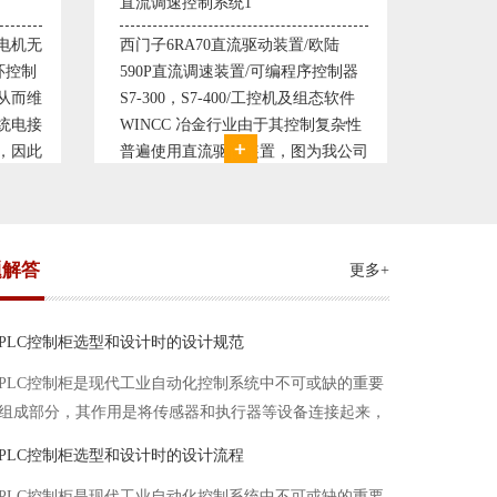
塑料机械控制系统1
塑料机
欧陆
典型的塑料生产线电控系统配置：
典型的
控制器
丹佛斯变频器VLT5000， RKC温控
丹佛斯变
态软件
仪表， 西门子可编程序控制器S7-
仪表，
复杂性
200， 工控组态软件WINCC或
200，
我公司
Protool或组态王。 使用在生产塑料
Prot
系统，
母料的塑胶设备上，可以形成一个控
母料的
制精度高，智能化齐全的塑料生
制精度
题解答
更多+
PLC控制柜选型和设计时的设计规范
PLC控制柜是现代工业自动化控制系统中不可或缺的重要
组成部分，其作用是将传感器和执行器等设备连接起来，
实现信号的输入、处理和输出。在进行PLC控制柜的选型
PLC控制柜选型和设计时的设计流程
和设计时，需要考虑选型要点、设计流程、设计规范以下
PLC控制柜是现代工业自动化控制系统中不可或缺的重要