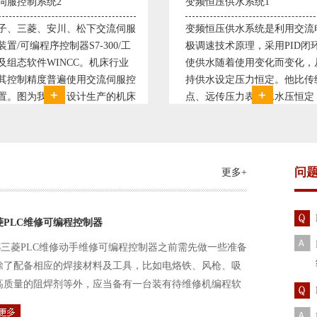
恒压供水系统1
直流调速控制系统1
恒压供水系统是利用交流电机无
西门子6RA70直流驱动装置/
速技术原理，采用PID闭环控制
590P直流调速装置/可编程序
水随着使用变化而变化，从而维
S7-300，S7-400/工控机及组
水设定压力恒定。他比传统电接
WINCC 冶金行业由于其控制
远传压力表供水水压恒定，因此
普遍使用直流驱动装置，图为
的延长了设备使用寿命。我公司
设计生产的可逆轧机电气控制
和多家单位建立了合作关系，恒
由于其控制复杂、精度要求高
水技术已经
问
更多+
菱PLC维修可编程控制器
三菱PLC维修动手维修可编程控制器之前需先做一些准备
除了配备相应的焊接材料及工具，比如电烙铁、风枪、吸
高质量的阻焊剂等外，应当备有一台装有待维修机编程软
路及通信电缆。这一是由于待修机常常是从工作系统中拆