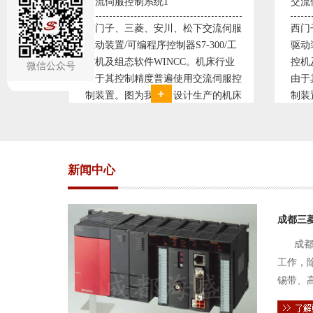
交流伺服控制系统2
变频
交流伺服
西门子、三菱、安川、松下交流伺服
变频
300/工
驱动装置/可编程序控制器S7-300/工
极调
机床行业
控机及组态软件WINCC。机床行业
使供
微信公众号
流伺服控
由于其控制精度普遍使用交流伺服控
持供
产的机床
制装置。图为我公司设计生产的机床
点、
复杂、精
电气控制系统，由于其控制复杂、精
极大
交流伺服
度要求高，故采用了西门子交流伺服
现已
驱动装
压供
新闻中心
成都三
成都
工作，
锡带、
件的电