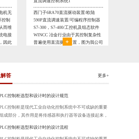
塑料机械控制系统1
塑料机
欧陆
典型的塑料生产线电控系统配置：
典型的
控制器
丹佛斯变频器VLT5000， RKC温控
丹佛斯变
态软件
仪表， 西门子可编程序控制器S7-
仪表，
复杂性
200， 工控组态软件WINCC或
200，
我公司
Protool或组态王。 使用在生产塑料
Prot
系统，
母料的塑胶设备上，可以形成一个控
母料的
制精度高，智能化齐全的塑料生
制精度
题解答
更多+
PLC控制柜选型和设计时的设计规范
PLC控制柜是现代工业自动化控制系统中不可或缺的重要
组成部分，其作用是将传感器和执行器等设备连接起来，
实现信号的输入、处理和输出。在进行PLC控制柜的选型
PLC控制柜选型和设计时的设计流程
和设计时，需要考虑选型要点、设计流程、设计规范以下
PLC控制柜是现代工业自动化控制系统中不可或缺的重要