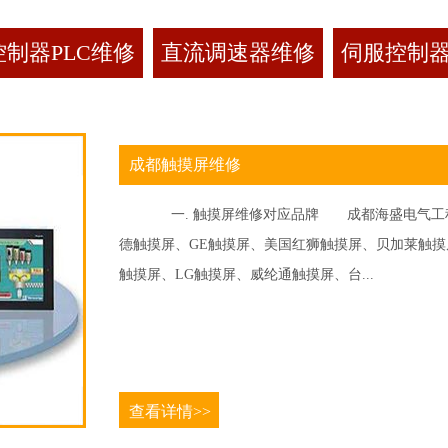
制器PLC维修
直流调速器维修
伺服控制
成都触摸屏维修
一. 触摸屏维修对应品牌 成都海盛电气工程
德触摸屏、GE触摸屏、美国红狮触摸屏、贝加莱触摸屏、
触摸屏、LG触摸屏、威纶通触摸屏、台...
查看详情>>