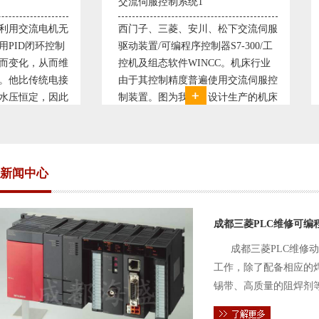
交流伺服控制系统1
交流伺服控制系统
西门子、三菱、安川、松下交流伺服
西门子、三菱、安
驱动装置/可编程序控制器S7-300/工
驱动装置/可编程序控
控机及组态软件WINCC。机床行业
控机及组态软件WI
由于其控制精度普遍使用交流伺服控
由于其控制精度普
制装置。图为我公司设计生产的机床
制装置。图为我公
电气控制系统，由于其控制复杂、精
电气控制系统，由
度要求高，故采用了西门子交流伺服
度要求高，故采用
驱动装
驱动装
新闻中心
成都三菱PLC维修可编
成都三菱PLC维修
工作，除了配备相应的
锡带、高质量的阻焊剂
件的电路及通信电缆。