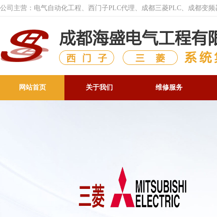
公司主营：电气自动化工程、西门子PLC代理、成都三菱PLC、成都变
网站首页
关于我们
维修服务