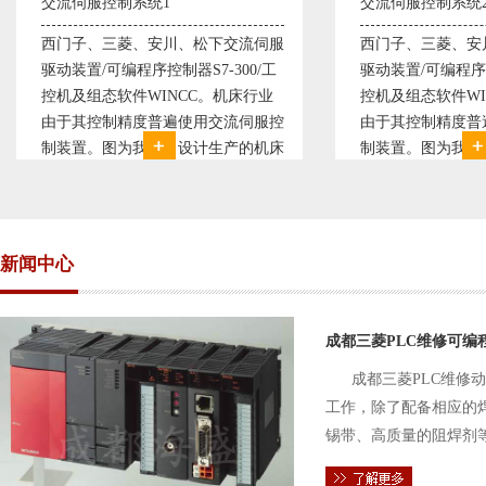
交流伺服控制系统2
变频恒压供
服
西门子、三菱、安川、松下交流伺服
变频恒压供
工
驱动装置/可编程序控制器S7-300/工
极调速技术
业
控机及组态软件WINCC。机床行业
使供水随着
控
由于其控制精度普遍使用交流伺服控
持供水设定
床
制装置。图为我公司设计生产的机床
点、远传压
精
电气控制系统，由于其控制复杂、精
极大的延长
服
度要求高，故采用了西门子交流伺服
现已和多家
驱动装
压供水技术
新闻中心
成都三菱PLC维修可编
成都三菱PLC维修
工作，除了配备相应的
锡带、高质量的阻焊剂
件的电路及通信电缆。