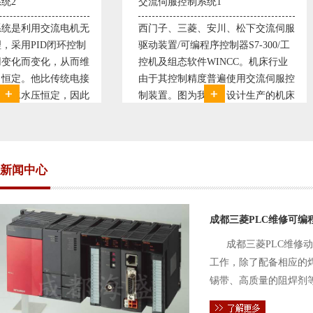
交流伺服控制系统1
交流伺服控制系统
西门子、三菱、安川、松下交流伺服
西门子、三菱、安
驱动装置/可编程序控制器S7-300/工
驱动装置/可编程序控
控机及组态软件WINCC。机床行业
控机及组态软件WI
由于其控制精度普遍使用交流伺服控
由于其控制精度普
制装置。图为我公司设计生产的机床
制装置。图为我公
电气控制系统，由于其控制复杂、精
电气控制系统，由
度要求高，故采用了西门子交流伺服
度要求高，故采用
驱动装
驱动装
新闻中心
成都三菱PLC维修可编
成都三菱PLC维修
工作，除了配备相应的
锡带、高质量的阻焊剂
件的电路及通信电缆。