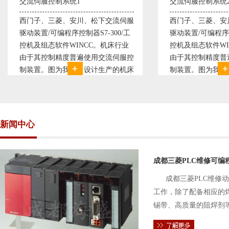
交流伺服控制系统2
变频恒压供水系统
西门子、三菱、安川、松下交流伺服
变频恒压供水系统
驱动装置/可编程序控制器S7-300/工
极调速技术原理，采
控机及组态软件WINCC。机床行业
使供水随着使用变
由于其控制精度普遍使用交流伺服控
持供水设定压力恒
制装置。图为我公司设计生产的机床
点、远传压力表供
电气控制系统，由于其控制复杂、精
极大的延长了设备
度要求高，故采用了西门子交流伺服
现已和多家单位建
驱动装
压供水技术已经
新闻中心
成都三菱PLC维修可编
成都三菱PLC维修
工作，除了配备相应的
锡带、高质量的阻焊剂
件的电路及通信电缆。