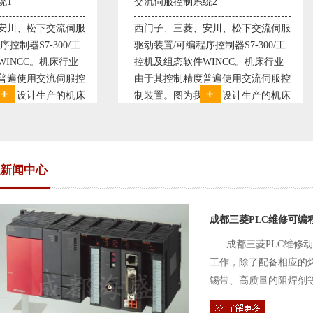
交流伺服控制系统2
变频恒压供水系统
西门子、三菱、安川、松下交流伺服
变频恒压供水系统
驱动装置/可编程序控制器S7-300/工
极调速技术原理，采
控机及组态软件WINCC。机床行业
使供水随着使用变
由于其控制精度普遍使用交流伺服控
持供水设定压力恒
制装置。图为我公司设计生产的机床
点、远传压力表供
电气控制系统，由于其控制复杂、精
极大的延长了设备
度要求高，故采用了西门子交流伺服
现已和多家单位建
驱动装
压供水技术已经
新闻中心
成都三菱PLC维修可编
成都三菱PLC维修
工作，除了配备相应的
锡带、高质量的阻焊剂
件的电路及通信电缆。