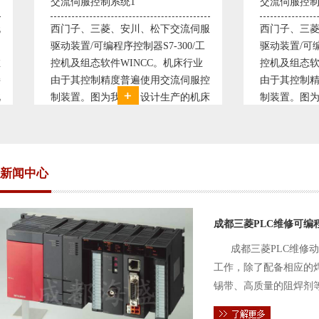
交流伺服控制系统1
交流伺服控制系统
西门子、三菱、安川、松下交流伺服
西门子、三菱、安
驱动装置/可编程序控制器S7-300/工
驱动装置/可编程序控
控机及组态软件WINCC。机床行业
控机及组态软件WI
由于其控制精度普遍使用交流伺服控
由于其控制精度普
制装置。图为我公司设计生产的机床
制装置。图为我公
电气控制系统，由于其控制复杂、精
电气控制系统，由
度要求高，故采用了西门子交流伺服
度要求高，故采用
驱动装
驱动装
新闻中心
成都三菱PLC维修可编
成都三菱PLC维修
工作，除了配备相应的
锡带、高质量的阻焊剂
件的电路及通信电缆。