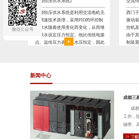
交流伺服控制系统1
交流
流电机无
西门子、三菱、安川、松下交流伺服
西门
闭环控制
驱动装置/可编程序控制器S7-300/工
驱动
，从而维
控机及组态软件WINCC。机床行业
控机
微信公众号
传统电接
由于其控制精度普遍使用交流伺服控
由于
定，因此
制装置。图为我公司设计生产的机床
制装
。我公司
电气控制系统，由于其控制复杂、精
电气
关系，恒
度要求高，故采用了西门子交流伺服
度要
驱动装
驱动
新闻中心
成都三
成都
工作，
锡带、
件的电