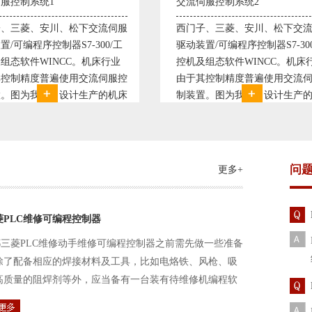
伺服控制系统2
变频恒压供水系统1
子、三菱、安川、松下交流伺服
变频恒压供水系统是利用交流
装置/可编程序控制器S7-300/工
极调速技术原理，采用PID闭
及组态软件WINCC。机床行业
使供水随着使用变化而变化，
其控制精度普遍使用交流伺服控
持供水设定压力恒定。他比传
置。图为我公司设计生产的机床
点、远传压力表供水水压恒定
控制系统，由于其控制复杂、精
极大的延长了设备使用寿命。
求高，故采用了西门子交流伺服
现已和多家单位建立了合作关
装
压供水技术已经
问
更多+
菱PLC维修可编程控制器
三菱PLC维修动手维修可编程控制器之前需先做一些准备
除了配备相应的焊接材料及工具，比如电烙铁、风枪、吸
高质量的阻焊剂等外，应当备有一台装有待维修机编程软
路及通信电缆。这一是由于待修机常常是从工作系统中拆