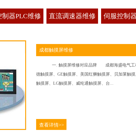
制器PLC维修
直流调速器维修
伺服控制
成都触摸屏维修
一. 触摸屏维修对应品牌 成都海盛电气工程
德触摸屏、GE触摸屏、美国红狮触摸屏、贝加莱触摸屏、
触摸屏、LG触摸屏、威纶通触摸屏、台...
查看详情>>