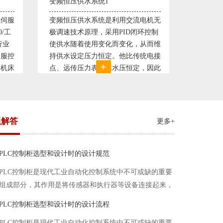
直流调速控制系统1
塑料机
电机无
西门子6RA70直流驱动装置/欧陆
典型的
环控制
590P直流调速装置/可编程序控制器
丹佛斯变
从而维
S7-300，S7-400/工控机及组态软件
仪表，
统电接
WINCC 冶金行业由于其控制复杂性
200，
，因此
普遍使用直流驱动装置，图为我公司
Prot
我公司
设计生产的可逆轧机电气控制系统，
母料的
系，恒
由于其控制复杂、精度要求高
制精度
题解答
更多+
PLC控制柜选型和设计时的设计规范
PLC控制柜是现代工业自动化控制系统中不可或缺的重要
组成部分，其作用是将传感器和执行器等设备连接起来，
实现信号的输入、处理和输出。在进行PLC控制柜的选型
PLC控制柜选型和设计时的设计流程
和设计时，需要考虑选型要点、设计流程、设计规范以下
PLC控制柜是现代工业自动化控制系统中不可或缺的重要