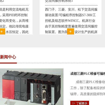
交流伺服控制系统1
交流伺服控制系统
西门子、三菱、安川、松下交流伺服
西门子、三菱、安
驱动装置/可编程序控制器S7-300/工
驱动装置/可编程序控
控机及组态软件WINCC。机床行业
控机及组态软件WI
由于其控制精度普遍使用交流伺服控
由于其控制精度普
制装置。图为我公司设计生产的机床
制装置。图为我公
电气控制系统，由于其控制复杂、精
电气控制系统，由
度要求高，故采用了西门子交流伺服
度要求高，故采用
驱动装
驱动装
新闻中心
成都三菱PLC维修可编
成都三菱PLC维修
工作，除了配备相应的
锡带、高质量的阻焊剂
件的电路及通信电缆。