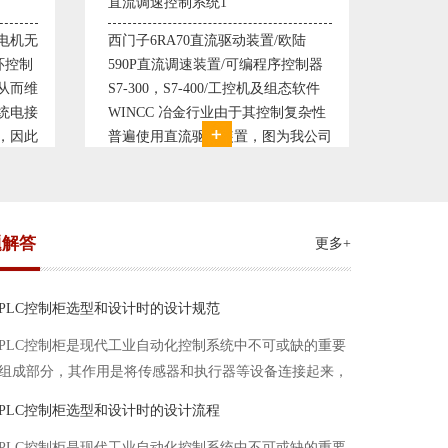
塑料机械控制系统1
塑料机
欧陆
典型的塑料生产线电控系统配置：
典型的
控制器
丹佛斯变频器VLT5000， RKC温控
丹佛斯变
组态软件
仪表， 西门子可编程序控制器S7-
仪表，
复杂性
200， 工控组态软件WINCC或
200
我公司
Protool或组态王。 使用在生产塑料
Prot
系统，
母料的塑胶设备上，可以形成一个控
母料的
制精度高，智能化齐全的塑料生
制精度
题解答
更多+
PLC控制柜选型和设计时的设计规范
PLC控制柜是现代工业自动化控制系统中不可或缺的重要
组成部分，其作用是将传感器和执行器等设备连接起来，
实现信号的输入、处理和输出。在进行PLC控制柜的选型
PLC控制柜选型和设计时的设计流程
和设计时，需要考虑选型要点、设计流程、设计规范以下
PLC控制柜是现代工业自动化控制系统中不可或缺的重要