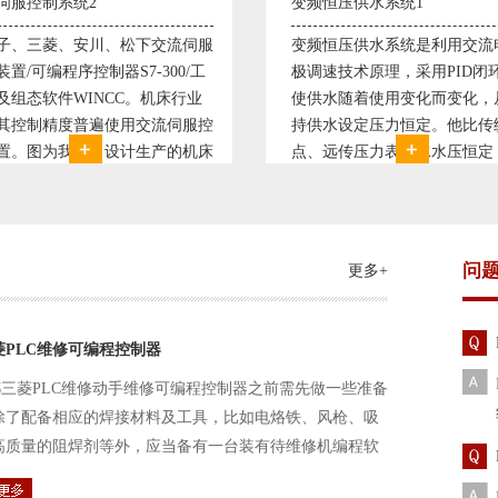
恒压供水系统1
直流调速控制系统1
恒压供水系统是利用交流电机无
西门子6RA70直流驱动装置/
速技术原理，采用PID闭环控制
590P直流调速装置/可编程序
水随着使用变化而变化，从而维
S7-300，S7-400/工控机及
水设定压力恒定。他比传统电接
WINCC 冶金行业由于其控制
远传压力表供水水压恒定，因此
普遍使用直流驱动装置，图为
的延长了设备使用寿命。我公司
设计生产的可逆轧机电气控制
和多家单位建立了合作关系，恒
由于其控制复杂、精度要求高
水技术已经
问
更多+
菱PLC维修可编程控制器
三菱PLC维修动手维修可编程控制器之前需先做一些准备
除了配备相应的焊接材料及工具，比如电烙铁、风枪、吸
高质量的阻焊剂等外，应当备有一台装有待维修机编程软
路及通信电缆。这一是由于待修机常常是从工作系统中拆