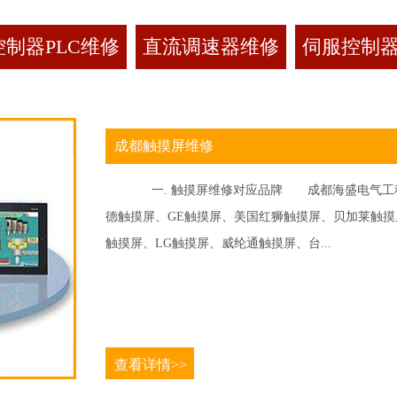
制器PLC维修
直流调速器维修
伺服控制
成都触摸屏维修
一. 触摸屏维修对应品牌 成都海盛电气工程
德触摸屏、GE触摸屏、美国红狮触摸屏、贝加莱触摸屏、
触摸屏、LG触摸屏、威纶通触摸屏、台...
查看详情>>