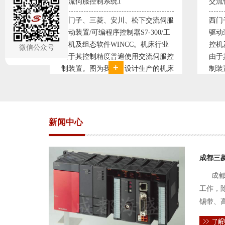
交流伺服控制系统2
变频
交流伺服
西门子、三菱、安川、松下交流伺服
变频
300/工
驱动装置/可编程序控制器S7-300/工
极调
机床行业
控机及组态软件WINCC。机床行业
使供
微信公众号
流伺服控
由于其控制精度普遍使用交流伺服控
持供
产的机床
制装置。图为我公司设计生产的机床
点、
复杂、精
电气控制系统，由于其控制复杂、精
极大
交流伺服
度要求高，故采用了西门子交流伺服
现已
驱动装
压供
新闻中心
成都三
成都
工作，
锡带、
件的电