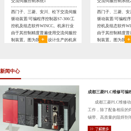
交流伺服控制系统2
变频恒压供水
西门子、三菱、安川、松下交流伺服
变频恒压供水
驱动装置/可编程序控制器S7-300/工
极调速技术原
控机及组态软件WINCC。机床行业
使供水随着使
由于其控制精度普遍使用交流伺服控
持供水设定压
制装置。图为我公司设计生产的机床
点、远传压力
电气控制系统，由于其控制复杂、精
极大的延长了
度要求高，故采用了西门子交流伺服
现已和多家单
驱动装
压供水技术已
新闻中心
成都三菱PLC维修可编
成都三菱PLC维修
工作，除了配备相应的
锡带、高质量的阻焊剂
件的电路及通信电缆。