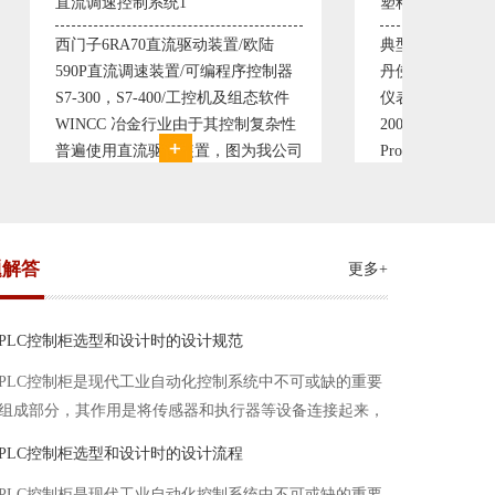
塑料机械控制系统1
塑料机
欧陆
典型的塑料生产线电控系统配置：
典型的
控制器
丹佛斯变频器VLT5000， RKC温控
丹佛斯变
态软件
仪表， 西门子可编程序控制器S7-
仪表，
复杂性
200， 工控组态软件WINCC或
200，
我公司
Protool或组态王。 使用在生产塑料
Prot
系统，
母料的塑胶设备上，可以形成一个控
母料的
制精度高，智能化齐全的塑料生
制精度
题解答
更多+
PLC控制柜选型和设计时的设计规范
PLC控制柜是现代工业自动化控制系统中不可或缺的重要
组成部分，其作用是将传感器和执行器等设备连接起来，
实现信号的输入、处理和输出。在进行PLC控制柜的选型
PLC控制柜选型和设计时的设计流程
和设计时，需要考虑选型要点、设计流程、设计规范以下
PLC控制柜是现代工业自动化控制系统中不可或缺的重要