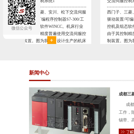
交流伺服控制系统2
变频
交流伺服
西门子、三菱、安川、松下交流伺服
变频
300/工
驱动装置/可编程序控制器S7-300/工
极调
机床行业
控机及组态软件WINCC。机床行业
使供
微信公众号
流伺服控
由于其控制精度普遍使用交流伺服控
持供
产的机床
制装置。图为我公司设计生产的机床
点、
复杂、精
电气控制系统，由于其控制复杂、精
极大
交流伺服
度要求高，故采用了西门子交流伺服
现已
驱动装
压供
新闻中心
成都三
成都
工作，
锡带、
件的电