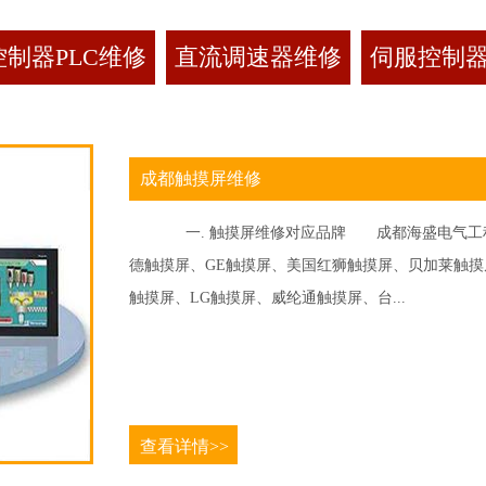
制器PLC维修
直流调速器维修
伺服控制
成都触摸屏维修
一. 触摸屏维修对应品牌 成都海盛电气工程
德触摸屏、GE触摸屏、美国红狮触摸屏、贝加莱触摸屏、
触摸屏、LG触摸屏、威纶通触摸屏、台...
查看详情>>