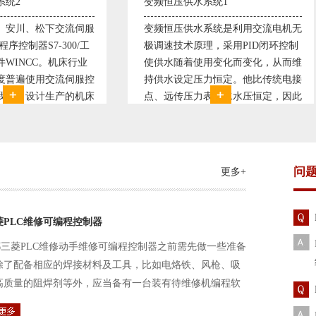
恒压供水系统1
直流调速控制系统1
恒压供水系统是利用交流电机无
西门子6RA70直流驱动装置/
速技术原理，采用PID闭环控制
590P直流调速装置/可编程序
水随着使用变化而变化，从而维
S7-300，S7-400/工控机及组
水设定压力恒定。他比传统电接
WINCC 冶金行业由于其控制
远传压力表供水水压恒定，因此
普遍使用直流驱动装置，图为
的延长了设备使用寿命。我公司
设计生产的可逆轧机电气控制
和多家单位建立了合作关系，恒
由于其控制复杂、精度要求高
水技术已经
问
更多+
菱PLC维修可编程控制器
三菱PLC维修动手维修可编程控制器之前需先做一些准备
除了配备相应的焊接材料及工具，比如电烙铁、风枪、吸
高质量的阻焊剂等外，应当备有一台装有待维修机编程软
路及通信电缆。这一是由于待修机常常是从工作系统中拆