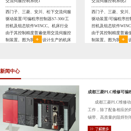
交流伺服控制系统2
变频恒压供水系统
西门子、三菱、安川、松下交流伺服
变频恒压供水系统
驱动装置/可编程序控制器S7-300/工
极调速技术原理，采
控机及组态软件WINCC。机床行业
使供水随着使用变
由于其控制精度普遍使用交流伺服控
持供水设定压力恒
制装置。图为我公司设计生产的机床
点、远传压力表供
电气控制系统，由于其控制复杂、精
极大的延长了设备
度要求高，故采用了西门子交流伺服
现已和多家单位建
驱动装
压供水技术已经
新闻中心
成都三菱PLC维修可编
成都三菱PLC维修
工作，除了配备相应的
锡带、高质量的阻焊剂
件的电路及通信电缆。