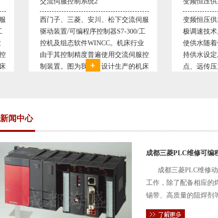
交流伺服控制系统2
变频恒压供水系统
西门子、三菱、安川、松下交流伺服
变频恒压供水系统
驱动装置/可编程序控制器S7-300/工
极调速技术原理，采
控机及组态软件WINCC。机床行业
使供水随着使用变
由于其控制精度普遍使用交流伺服控
持供水设定压力恒
制装置。图为我公司设计生产的机床
点、远传压力表供
电气控制系统，由于其控制复杂、精
极大的延长了设备
度要求高，故采用了西门子交流伺服
现已和多家单位建
驱动装
压供水技术已经
新闻中心
成都三菱PLC维修可编
成都三菱PLC维修
工作，除了配备相应的
锡带、高质量的阻焊剂
件的电路及通信电缆。