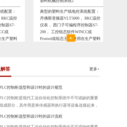
统2
粮油自动化控制系统1
线电控系统配置：
ABB变频器ACS550或者富士FRN-
5000， RKC温控
G1S变频器， 西门子可编程序控制
编程序控制器S7-
器S7-300或者1500系列， 工控组态
软件WINCC或
软件WINCC或组态王，E+H流量计
态王。 使用在生产塑料
液位计等进口知名品牌。 使用在生
上，可以形成一个控
产精炼、浸出等工艺设备段，可以形
化齐全的塑料生
成一个控制
题解答
更多+
PLC控制柜选型和设计时的设计规范
PLC控制柜是现代工业自动化控制系统中不可或缺的重要
组成部分，其作用是将传感器和执行器等设备连接起来，
实现信号的输入、处理和输出。在进行PLC控制柜的选型
PLC控制柜选型和设计时的设计流程
和设计时，需要考虑选型要点、设计流程、设计规范以下
PLC控制柜是现代工业自动化控制系统中不可或缺的重要