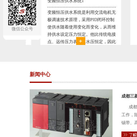
系统1
直流调速控制系统1
系统是利用交流电机无
西门子6RA70直流驱动装置/欧陆
理，采用PID闭环控制
590P直流调速装置/可编程序控制器
用变化而变化，从而维
S7-300，S7-400/工控机及组态软件
微信公众号
力恒定。他比传统电接
WINCC 冶金行业由于其控制复杂性
表供水水压恒定，因此
普遍使用直流驱动装置，图为我公司
设备使用寿命。我公司
设计生产的可逆轧机电气控制系统，
位建立了合作关系，恒
由于其控制复杂、精度要求高
经
新闻中心
成都三
成都
工作，
锡带、
件的电