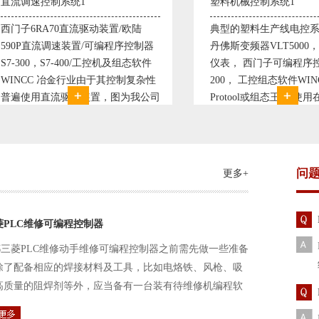
塑料机械控制系统1
塑料机械控制系
典型的塑料生产线电控系统配置：
典型的塑料生产
丹佛斯变频器VLT5000， RKC温控
丹佛斯变频器VLT
仪表， 西门子可编程序控制器S7-
仪表， 西门子可
200， 工控组态软件WINCC或
200， 工控组态
Protool或组态王。 使用在生产塑料
Protool或组
母料的塑胶设备上，可以形成一个控
母料的塑胶设备
制精度高，智能化齐全的塑料生
制精度高，智能
问
更多+
菱PLC维修可编程控制器
三菱PLC维修动手维修可编程控制器之前需先做一些准备
除了配备相应的焊接材料及工具，比如电烙铁、风枪、吸
高质量的阻焊剂等外，应当备有一台装有待维修机编程软
路及通信电缆。这一是由于待修机常常是从工作系统中拆