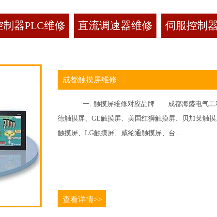
制器PLC维修
直流调速器维修
伺服控制
成都触摸屏维修
一. 触摸屏维修对应品牌 成都海盛电气工程
德触摸屏、GE触摸屏、美国红狮触摸屏、贝加莱触摸屏、
触摸屏、LG触摸屏、威纶通触摸屏、台...
查看详情>>